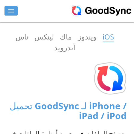
المزايا
iOS
ويندوز
ماك
لينكس
ناس
للأفراد
أندرويد
للشركات
الدعم
تنزيل
اشتري الان
تحميل GoodSync لـ iPhone /
تسجيل الدخول
iPad / iPod
تصفح الملفات في جميع أنظمة الملفات في