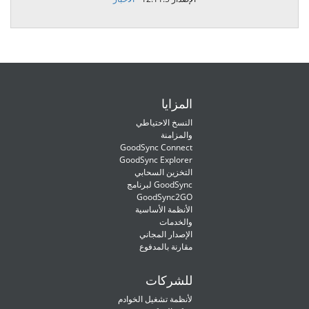
المزايا
النسخ الاحتياطي
والمزامنة
GoodSync Connect
GoodSync Explorer
التخزين السحابي
لبرنامج GoodSync
GoodSync2GO
الأنظمة الأساسية
والخدمات
الإصدار المجاني
مقارنة بالمدفوع
للشركات
لأنظمة تشغيل الخوادم