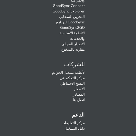
والمزامنة
GoodSync Connect
GoodSync Explorer
التخزين السحابي
لبرنامج GoodSync
GoodSync2GO
الأنظمة الأساسية
والخدمات
الإصدار المجاني
مقارنة بالمدفوع
للشركات
لأنظمة تشغيل الخوادم
مركز التحكم في
النسخ الاحتياطي
الأسعار
المصادر
اتصل بنا
الدعم
مركز التعليمات
دليل التشغيل