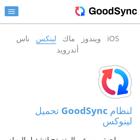
المزايا
iOS
ويندوز
ماك
لينكس
ناس
للأفراد
أندرويد
للشركات
الدعم
تنزيل
اشتري الان
تحميل GoodSync لنظام
تسجيل الدخول
لينوكس
واجهة ويب عبر المتصفح لتشغيل المهام