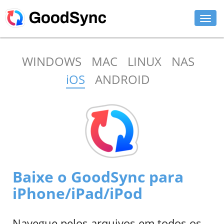
RECURSOS
WINDOWS
MAC
LINUX
NAS
PESSOAL
iOS
ANDROID
EMPRESARIAL
SUPORTE
BAIXAR
COMPRAR AGORA
Baixe o GoodSync para
ENTRAR
iPhone/iPad/iPod
Navegue pelos arquivos em todos os