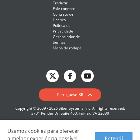
Traduzir
Fale conosco
Contrato de
Licença
Política de
Privacidade
Gerenciador de
Senhas
Mapa do rodapé
English
Portuguese-BR
Deutsch
Copyright © 2009 - 2026 Siber Systems, Inc. All rights reserved.
Español-419
3701 Pender Dr, Suite 400, Fairfax, VA 22030
Français
Italiano
Usamos cookies para oferecer
a melhor experiência possível
Entendi
日本語