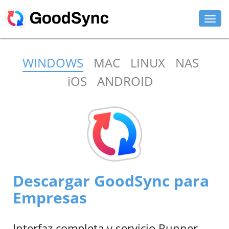
DETALLES
WINDOWS
MAC
LINUX
NAS
PERSONAL
iOS
ANDROID
PARA NEGOCIOS
SOPORTE
DESCARGAR
COMPRAR AHORA
Descargar GoodSync para
MI CUENTA
Empresas
Interfaz completa y servicio Runner