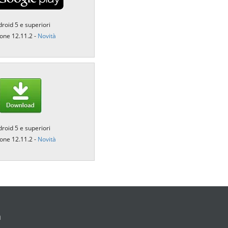
繁體中文
Portuguese-BR
roid 5 e superiori
one 12.11.2 -
Novità
عربى
More...
roid 5 e superiori
one 12.11.2 -
Novità
a