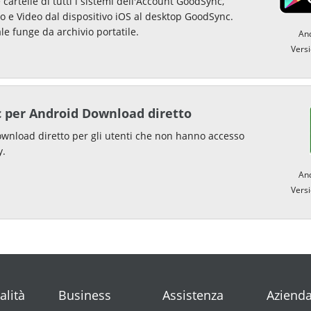
e cartelle di tutti i sistemi dell'Account GoodSync,
to e Video dal dispositivo iOS al desktop GoodSync.
le funge da archivio portatile.
And
Versi
 per Android Download diretto
download diretto per gli utenti che non hanno accesso
y.
And
Versi
alità
Business
Assistenza
Aziend