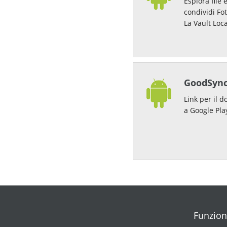
Esplora file 
condividi Fo
La Vault Loca
GoodSync
Link per il 
a Google Pla
Funzion