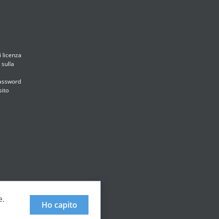
i licenza
 sulla
assword
sito
e.
Ho capito