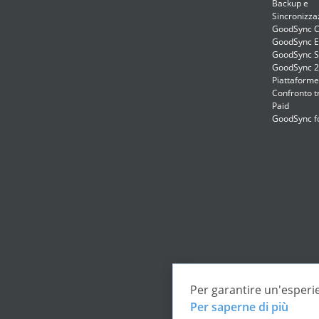
Backup e
Sincronizza
GoodSync C
GoodSync E
GoodSync S
GoodSync 
Piattaforme
Confronto t
Paid
GoodSync f
Per garantire un'esperie
Per saperne di più