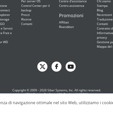
Per server OS
Centre d'assistance
Chi siamo
zione
Control Center per il
Centro assistenza
Stampa
onnect
backup
Blog
Promozioni
xplorer
Prezzi
Recensioni
torage
Risorse
Traduzione
Affiliati
2GO
Contatti
Contatti
Rivenditori
 e Servizi
Contratto d
ra Free e
Informativa
privacy
or WD
Gestione p
Mappa del 
Copyright © 2009 - 2026 Siber Systems, Inc. All rights reserved.
3701 Pender Dr, Suite 400, Fairfax, VA 22030
nza di navigazione ottimale nel sito Web, utilizziamo i cooki