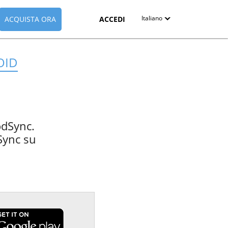
Italiano
ACQUISTA ORA
ACCEDI
English
OID
Deutsch
Español-419
Français
oodSync.
Italiano
Sync su
日本語
Nederlands
Pyccкий
中文（简体）