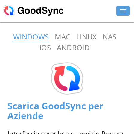
FUNZIONALITÀ
WINDOWS
MAC
LINUX
NAS
PERSONAL
iOS
ANDROID
BUSINESS
ASSISTENZA
DOWNLOAD
ACQUISTA ORA
Scarica GoodSync per
ACCEDI
Aziende
Interfaccia completa e servizio Runner