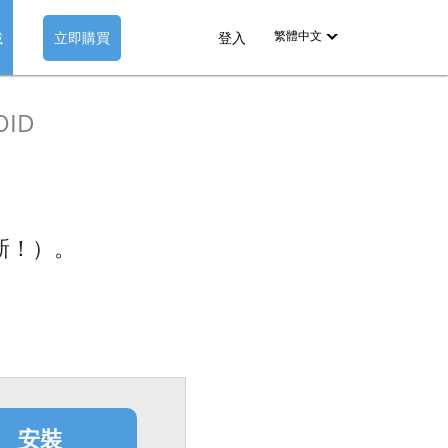
繁體中文
載
立即購買
登入
English
OID
Deutsch
Español-419
Français
全新！）。
Italiano
日本語
Nederlands
Pyccкий
中文（简体）
安裝