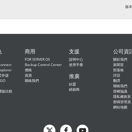
版本 
色
商用
支援
公司資
FOR SERVER OS
說明中心
關於我們
onnect
Backup Control Center
使用手冊
新聞室
xplorer
價格
部落格
推廣
 雲存儲
資源
評語
2GO
聯絡我們
翻譯
結盟
聯絡我們
經銷商
費版比較
授權協議
隱私權政策
密碼管理員
網站地圖