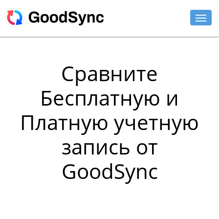
ФУНКЦИИ
Сравните
ДЛЯ ДОМА
Бесплатную и
ДЛЯ БИЗНЕСА
Платную учетную
ПОДДЕРЖКА
запись от
СКАЧАТЬ
КУПИТЬ
GoodSync
ЛОГИН