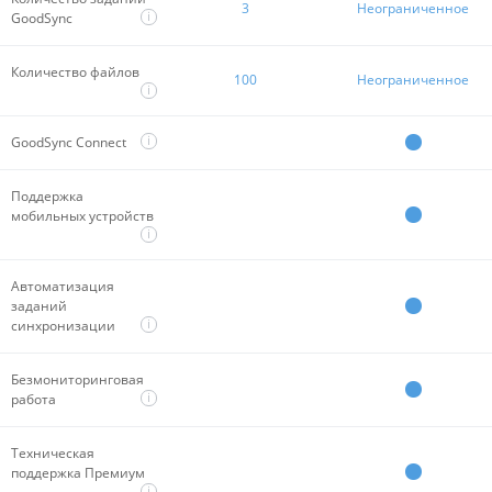
3
Неограниченное
i
GoodSync
Количество файлов
100
Неограниченное
i
i
GoodSync Connect
Поддержка
мобильных устройств
i
Автоматизация
заданий
i
синхронизации
Безмониторинговая
i
работа
Техническая
поддержка Премиум
i