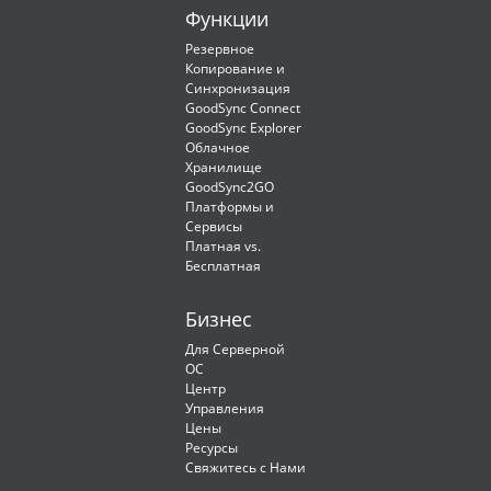
Функции
Резервное
Копирование и
Синхронизация
GoodSync Connect
GoodSync Explorer
Облачное
Хранилище
GoodSync2GO
Платформы и
Сервисы
Платная vs.
Бесплатная
Бизнес
Для Cерверной
ОС
Центр
Управления
Цены
Ресурсы
Свяжитесь с Нами