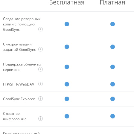
Бесплатная
Платная
Создание резервных
копий с помощью
i
GoodSync
Синхронизация
i
заданий GoodSync
Поддержка облачных
i
сервисов
i
FTP/SFTP/WebDAV
i
GoodSync Explorer
Сквозное
i
шифрование
Количество заданий