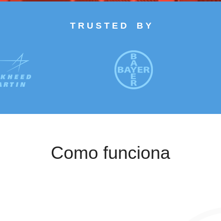
T R U S T E D B Y
Como funciona