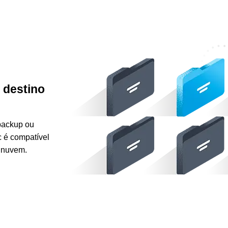
 destino
backup ou
c é compatível
e nuvem.