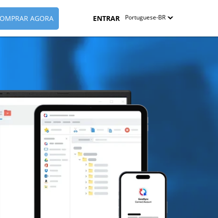
Portuguese-BR
OMPRAR AGORA
ENTRAR
English
Deutsch
Español-419
Français
Italiano
日本語
Nederlands
Pyccкий
中文（简体）