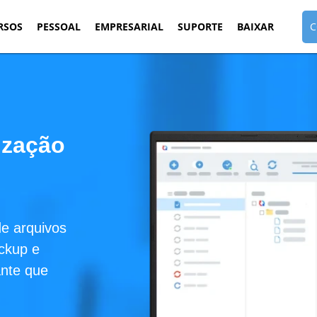
RSOS
PESSOAL
EMPRESARIAL
SUPORTE
BAIXAR
C
ização
de arquivos
ckup e
ante que