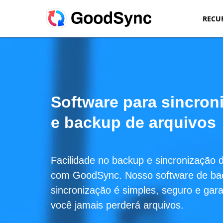
RECU
Software para sincron
e backup de arquivos
Facilidade no backup e sincronização 
com GoodSync. Nosso software de ba
sincronização é simples, seguro e gar
você jamais perderá arquivos.