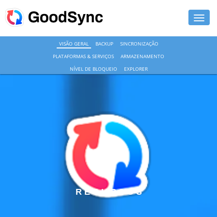
VISÃO GERAL
BACKUP
SINCRONIZAÇÃO
RECURSOS
PLATAFORMAS & SERVIÇOS
ARMAZENAMENTO
PESSOAL
NÍVEL DE BLOQUEIO
EXPLORER
EMPRESARIAL
SUPORTE
BAIXAR
COMPRAR AGORA
ENTRAR
R E C U R S O S