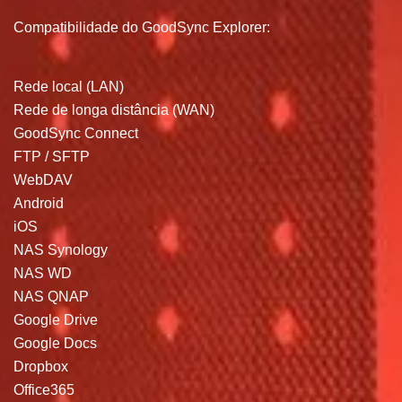
Compatibilidade do GoodSync Explorer:
Rede local (LAN)
Rede de longa distância (WAN)
GoodSync Connect
FTP / SFTP
WebDAV
Android
iOS
NAS Synology
NAS WD
NAS QNAP
Google Drive
Google Docs
Dropbox
Office365