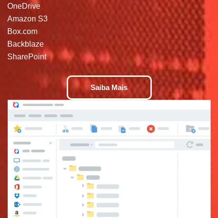
OneDrive
Amazon S3
Box.com
Backblaze
SharePoint
Saiba Mais