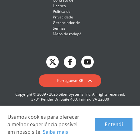
Contrato de
Licença
Política de
Privacidade
Gerenciador de
Senhas
Mapa do rodapé
English
Portuguese-BR
Deutsch
Copyright © 2009 - 2026 Siber Systems, Inc. All rights reserved.
Español-419
3701 Pender Dr, Suite 400, Fairfax, VA 22030
Français
Italiano
Usamos cookies para oferecer
a melhor experiência possível
Entendi
日本語
em nosso site.
Saiba mais
Nederlands