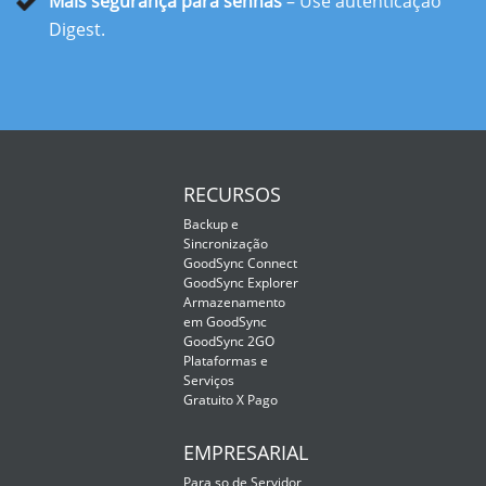
Mais segurança para senhas
– Use autenticação
Digest.
RECURSOS
Backup e
Sincronização
GoodSync Connect
GoodSync Explorer
Armazenamento
em GoodSync
GoodSync 2GO
Plataformas e
Serviços
Gratuito X Pago
EMPRESARIAL
Para so de Servidor