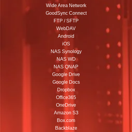
Wide Area Network
GoodSync Connect
FTP / SFTP
WebDAV
Android
iOS
NAS Synology
NAS WD
NAS QNAP
Google Drive
Google Docs
Dropbox
Office365
OneDrive
Amazon S3
Box.com
Backblaze