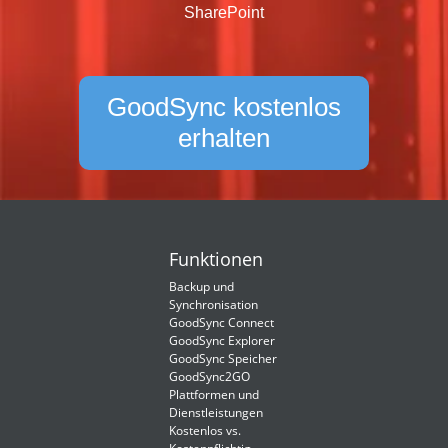
SharePoint
GoodSync kostenlos
erhalten
Funktionen
Backup und
Synchronisation
GoodSync Connect
GoodSync Explorer
GoodSync Speicher
GoodSync2GO
Plattformen und
Dienstleistungen
Kostenlos vs.