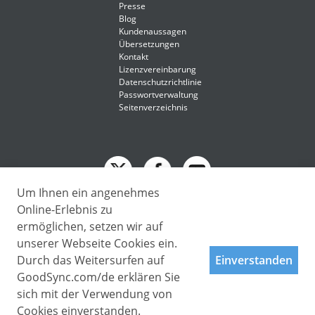
Presse
Blog
Kundenaussagen
Übersetzungen
Kontakt
Lizenzvereinbarung
Datenschutzrichtlinie
Passwortverwaltung
Seitenverzeichnis
Um Ihnen ein angenehmes
English
Online-Erlebnis zu
Deutsch
ermöglichen, setzen wir auf
Deutsch
unserer Webseite Cookies ein.
Copyright © 2009 - 2026 Siber Systems, Inc. All rights reserved.
Español-419
3701 Pender Dr, Suite 400, Fairfax, VA 22030
Durch das Weitersurfen auf
Einverstanden
Français
GoodSync.com/de erklären Sie
Italiano
sich mit der Verwendung von
Cookies einverstanden.
日本語