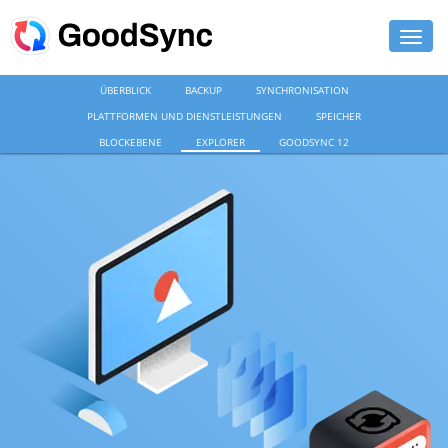
ÜBERBLICK
BACKUP
SYNCHRONISATION
FUNKTIONEN
PLATTFORMEN UND DIENSTLEISTUNGEN
SPEICHER
PRIVAT
BLOCKEBENE
EXPLORER
GOODSYNC 12
UNTERNEHMEN
SUPPORT
DOWNLOAD
JETZT KAUFEN
ANMELDEN