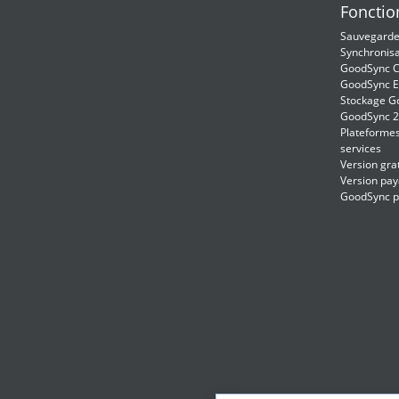
Fonctio
Sauvegarde
Synchronisa
GoodSync C
GoodSync E
Stockage G
GoodSync 
Plateformes
services
Version grat
Version pay
GoodSync 