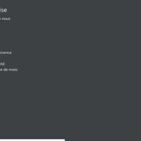
ise
e nous
licence
e
ité
re de mots