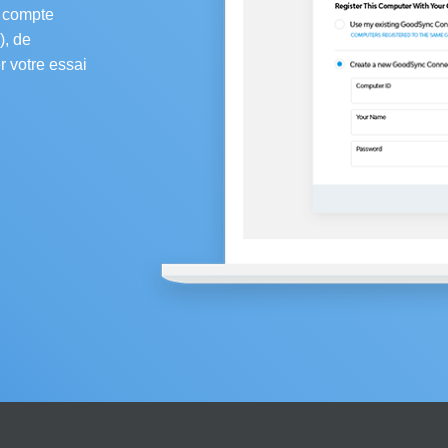
e compte
), de
r votre essai