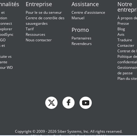
nnalités
Entreprise
Assistance
Notre
entrepr
 et
Pour le se du serveur
Centre d'assistance
tion
Centre de contrôle des
Manuel
À propos d
onnect
sauvegardes
Presse
Promo
xplorer
Tarif
Blog
oodSync
Ressources
Avis
Partenaires
2GO
Nous contacter
Traduire
Revendeurs
 et
Contacter
Contrat de 
uite vs
Politique d
ante
confidential
pour WD
Gestionnai
de passe
Plan du site
Copyright © 2009 - 2026 Siber Systems, Inc. All rights reserved.
3701 Pender Dr, Suite 400, Fairfax, VA 22030