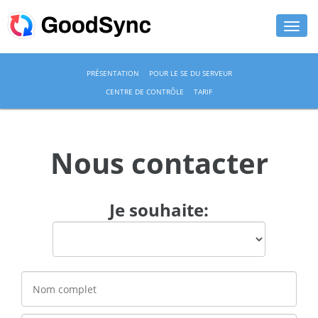
FONCTIONNALITÉS
PRÉSENTATION
POUR LE SE DU SERVEUR
CENTRE DE CONTRÔLE
TARIF
PARTICULIER
ENTREPRISE
Nous contacter
ASSISTANCE
TÉLÉCHARGER
Je souhaite:
ACHETER
MAINTENANT
CONNEXION