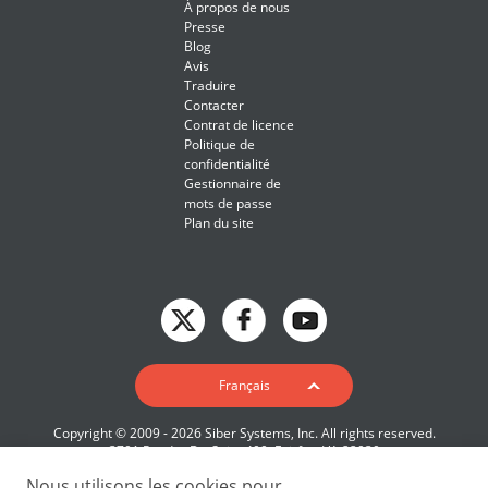
À propos de nous
Presse
Blog
Avis
Traduire
Contacter
Contrat de licence
Politique de
confidentialité
Gestionnaire de
mots de passe
Plan du site
English
Français
Deutsch
Copyright © 2009 - 2026 Siber Systems, Inc. All rights reserved.
Español-419
3701 Pender Dr, Suite 400, Fairfax, VA 22030
Français
Nous utilisons les cookies pour