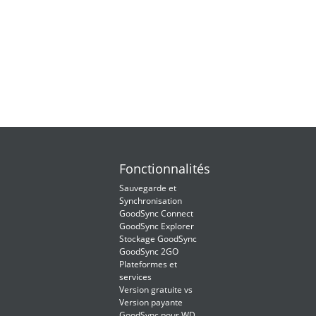
Fonctionnalités
Sauvegarde et
Synchronisation
GoodSync Connect
GoodSync Explorer
Stockage GoodSync
GoodSync 2GO
Plateformes et
services
Version gratuite vs
Version payante
GoodSync pour WD