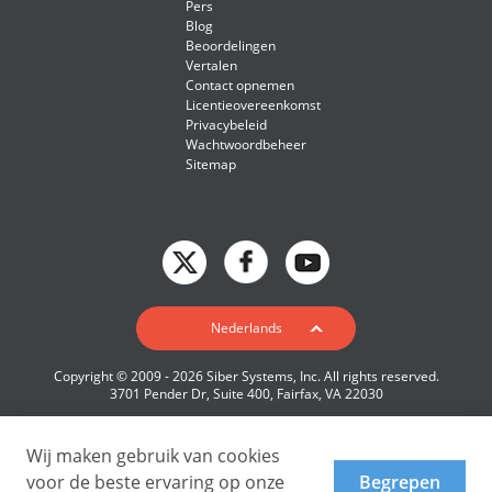
Pers
Blog
Beoordelingen
Vertalen
Contact opnemen
Licentieovereenkomst
Privacybeleid
Wachtwoordbeheer
Sitemap
English
Nederlands
Deutsch
Copyright © 2009 - 2026 Siber Systems, Inc. All rights reserved.
Español-419
3701 Pender Dr, Suite 400, Fairfax, VA 22030
Français
Italiano
Wij maken gebruik van cookies
voor de beste ervaring op onze
Begrepen
日本語