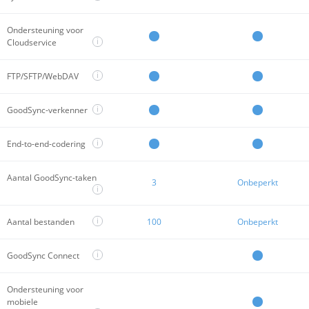
Ondersteuning voor
i
Cloudservice
i
FTP/SFTP/WebDAV
i
GoodSync-verkenner
i
End-to-end-codering
Aantal GoodSync-taken
3
Onbeperkt
i
i
Aantal bestanden
100
Onbeperkt
i
GoodSync Connect
Ondersteuning voor
mobiele