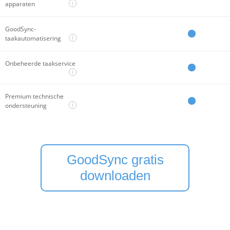
i
apparaten
GoodSync-
i
taakautomatisering
Onbeheerde taakservice
i
Premium technische
i
ondersteuning
GoodSync gratis
downloaden