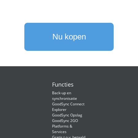
Nu kopen
Functies
Back-up en
synchronisatie
GoodSync Connect
Explorer
GoodSync Opslag
GoodSync 2GO
Platforms &
Services
Gratis t.o.v. betaald