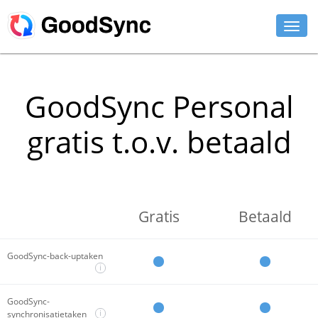
FUNCTIES
GoodSync Personal
PERSOONLIJK
gratis t.o.v. betaald
ZAKELIJK
HULP
DOWNLOADEN
Gratis
Betaald
NU KOPEN
GoodSync-back-uptaken
INLOGGEN
i
GoodSync-
i
synchronisatietaken