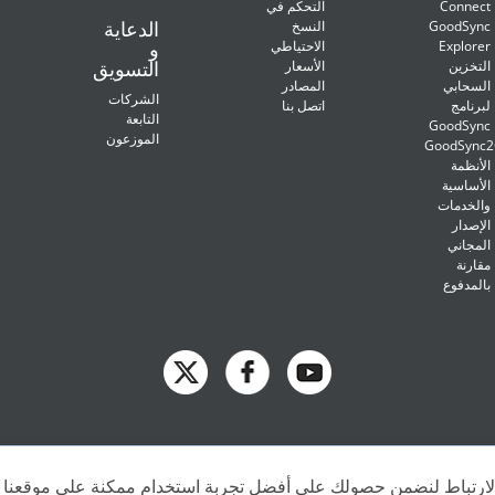
Connect
التحكم في
الدعاية
GoodSync
النسخ
و
Explorer
الاحتياطي
التسويق
التخزين
الأسعار
السحابي
المصادر
الشركات
لبرنامج
اتصل بنا
التابعة
GoodSync
الموزعون
GoodSync
الأنظمة
الأساسية
والخدمات
الإصدار
المجاني
مقارنة
بالمدفوع
Copyright © 2009 - 2026 Siber Systems, Inc. All rights reserved.
ارتباط لنضمن حصولك على أفضل تجربة استخدام ممكنة على موقعنا ا
3701 Pender Dr, Suite 400, Fairfax, VA 22030