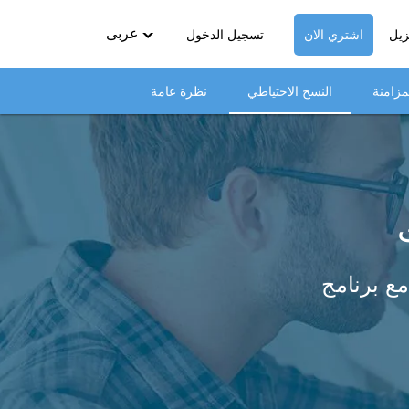
عربى
زيل
اشتري الان
تسجيل الدخول
English
لمزامنة
النسخ الاحتياطي
نظرة عامة
Deutsch
Español-419
Français
Italiano
日本語
Nederlands
Pyccкий
中文（简体）