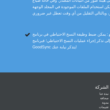
لى هيئة صور من البيانات المصدر. وفي حالة ضياع
مكن استخدام الملفات الموجودة في المجلد الوجهة
: يمكن ضبط وظيفة النسخ الاحتياطي في برنامج GoodSync
ة إلى تذكر إجراء عمليات النسخ الاحتياطي؛ فبرنامج
GoodSync يتذكر نيابة عنك!
الشركة
نبذة عنا
صحافة
مدونة
تقييمات