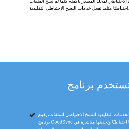
 الاحتياطي لمجلد المصدر بأكمله كلما تم نسخ الملفات
ا تفعل خدمات النسخ الاحتياطي التقليدية.
دمات التقليدية للنسخ الاحتياطي للملفات، يقوم
برنامج GoodSync بنسخ ملفات البيانات نفسها احتياطيًا وتحديثها مباشرة في