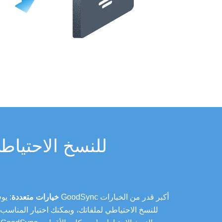
لماذا تستخدم برنامج GoodSync ل
خيارات متعددة
: يوفر لك 
للنسخ الاحتياطي لملفاتك، وبمكنك اختيار المناسب 