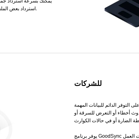
يمكنك بسرعة استرداد جميع 
استرداد بعض الملفات التي تم حذفها عن غير قصد أو التي تعرضت للتلف.
للشركات
 التوفر الدائم للبيانات المهمة
دوث أخطاء أو التعرض للسرقة أو
يوفر برنامج GoodSync للشركات خدمة نسخ احتياطي مستمرة وآمنة لبيانات العمل