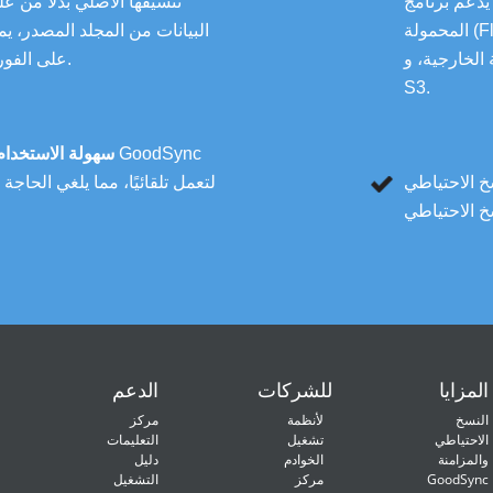
يدعم برنامج GoodSync النسخ الاحتياطي لمحركات الأقراص
تنسيقها الأصلي بدلاً من ع
المحمولة (Flash) وأجهزة الكمبيوتر المحمولة والمكتبية ومحركات
البيانات من المجلد المصدر، ي
FT وSFTP وWebDAV وAmazon
على الفور، وبالتالي التقليل من أي وقت تعطل غير ضروري.
S3.
سهولة الاستخدام
خ الاحتياطي
لتعمل تلقائيًا، مما يلغي الحاج
المزايا
للشركات
الدعم
النسخ
لأنظمة
مركز
الاحتياطي
تشغيل
التعليمات
والمزامنة
الخوادم
دليل
GoodSync
مركز
التشغيل