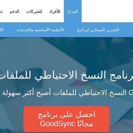
المزايا
للأفراد
للشركات
الدعم
تن
التخزين السحابي لبرنامج
الأنظمة الأساسية والخدمات
اا
رنامج النسخ الاحتياطي للملفات
ج GoodSync
احصل على برنامج
GoodSync مجانًا