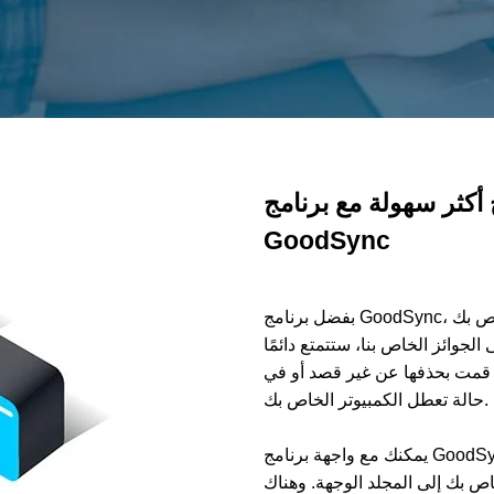
أكثر سهولة مع برنامج
GoodSync
بفضل برنامج GoodSync، أصبح النسخ الاحتياطي للملفات على الكمبيوتر الخاص بك
لجوائز الخاص بنا، ستتمتع دائمًا
 قمت بحذفها عن غير قصد أو في
حالة تعطل الكمبيوتر الخاص بك.
يمكنك مع واجهة برنامج GoodSync سهلة الاستخدام نسخ ملفاتك احتياطيًا بسهولة عن
ص بك إلى المجلد الوجهة. وهناك