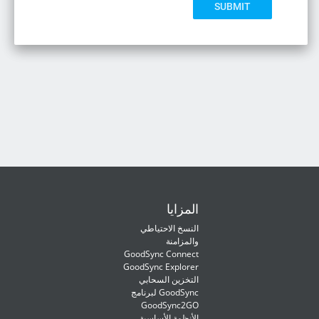
المزايا
النسخ الاحتياطي
والمزامنة
GoodSync Connect
GoodSync Explorer
التخزين السحابي
لبرنامج GoodSync
GoodSync2GO
الأنظمة الأساسية