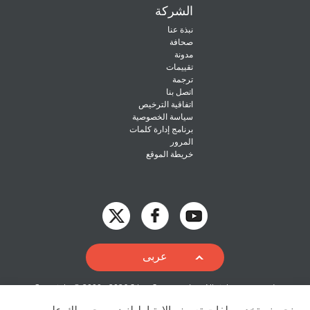
الشركة
نبذة عنا
صحافة
مدونة
تقييمات
ترجمة
اتصل بنا
اتفاقية الترخيص
سياسة الخصوصية
برنامج إدارة كلمات
المرور
خريطة الموقع
English
عربى
Deutsch
Copyright © 2009 - 2026 Siber Systems, Inc. All rights reserved.
Español-419
3701 Pender Dr, Suite 400, Fairfax, VA 22030