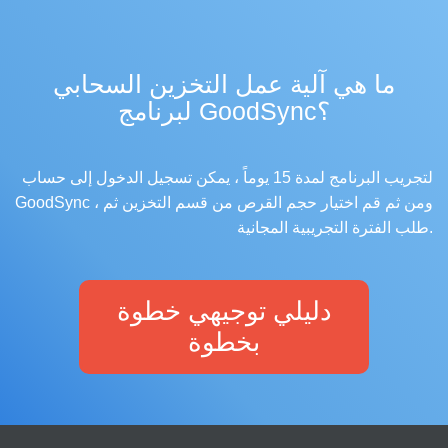
ما هي آلية عمل التخزين السحابي
لبرنامج GoodSync؟
لتجريب البرنامج لمدة 15 يوماً ، يمكن تسجيل الدخول إلى حساب
GoodSync ، ومن ثم قم اختيار حجم القرص من قسم التخزين ثم
طلب الفترة التجريبية المجانية.
دليلي توجيهي خطوة
بخطوة