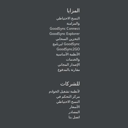
المزايا
النسخ الاحتياطي
والمزامنة
GoodSync Connect
GoodSync Explorer
التخزين السحابي
لبرنامج GoodSync
GoodSync2GO
الأنظمة الأساسية
والخدمات
الإصدار المجاني
مقارنة بالمدفوع
للشركات
لأنظمة تشغيل الخوادم
مركز التحكم في
النسخ الاحتياطي
الأسعار
المصادر
اتصل بنا