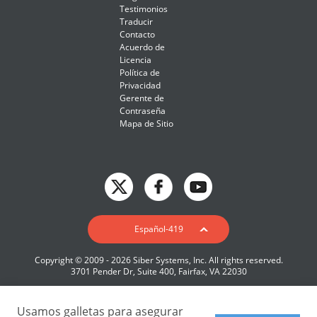
Testimonios
Traducir
Contacto
Acuerdo de
Licencia
Política de
Privacidad
Gerente de
Contraseña
Mapa de Sitio
English
Español-419
Deutsch
Copyright © 2009 - 2026 Siber Systems, Inc. All rights reserved.
Español-419
3701 Pender Dr, Suite 400, Fairfax, VA 22030
Français
Italiano
Usamos galletas para asegurar