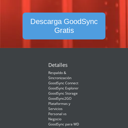
Descarga GoodSync
Gratis
Detalles
Respaldo &
Sincronización
GoodSync Connect
GoodSync Explorer
GoodSync Storage
GoodSync2GO
Plataformas y
Servicios
Personal vs
Negocio
GoodSync para WD