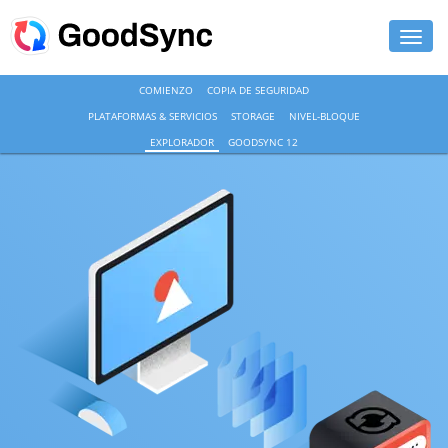
COMIENZO
COPIA DE SEGURIDAD
DETALLES
PLATAFORMAS & SERVICIOS
STORAGE
NIVEL-BLOQUE
PERSONAL
EXPLORADOR
GOODSYNC 12
PARA NEGOCIOS
SOPORTE
DESCARGAR
COMPRAR AHORA
MI CUENTA