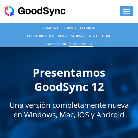
COMIENZO
COPIA DE SEGURIDAD
DETALLES
PLATAFORMAS & SERVICIOS
STORAGE
NIVEL-BLOQUE
PERSONAL
EXPLORADOR
GOODSYNC 12
PARA NEGOCIOS
Presentamos
SOPORTE
GoodSync 12
DESCARGAR
COMPRAR AHORA
Una versión completamente nueva
en Windows, Mac, iOS y Android
MI CUENTA