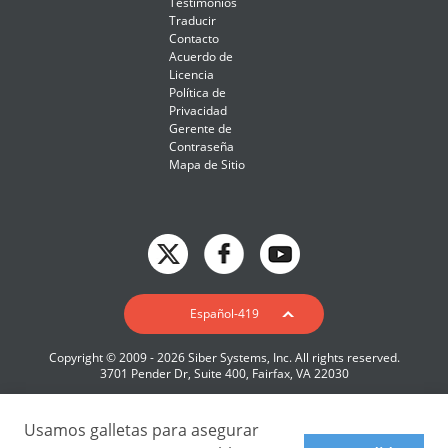
Testimonios
Traducir
Contacto
Acuerdo de
Licencia
Política de
Privacidad
Gerente de
Contraseña
Mapa de Sitio
English
Español-419
Deutsch
Copyright © 2009 - 2026 Siber Systems, Inc. All rights reserved.
Español-419
3701 Pender Dr, Suite 400, Fairfax, VA 22030
Français
Italiano
Usamos galletas para asegurar