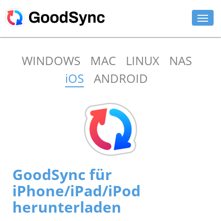
FUNKTIONEN
WINDOWS
MAC
LINUX
NAS
PRIVAT
iOS
ANDROID
UNTERNEHMEN
SUPPORT
DOWNLOAD
JETZT KAUFEN
GoodSync für
ANMELDEN
iPhone/iPad/iPod
herunterladen