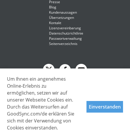
Presse
Blog
Kundenaussagen
Übersetzungen
Kontakt
Lizenzvereinbarung
Datenschutzrichtlinie
Passwortverwaltung
Seitenverzeichnis
Um Ihnen ein angenehmes
English
Online-Erlebnis zu
Deutsch
ermöglichen, setzen wir auf
Deutsch
unserer Webseite Cookies ein.
Copyright © 2009 - 2026 Siber Systems, Inc. All rights reserved.
Español-419
3701 Pender Dr, Suite 400, Fairfax, VA 22030
Durch das Weitersurfen auf
Einverstanden
Français
GoodSync.com/de erklären Sie
Italiano
sich mit der Verwendung von
Cookies einverstanden.
日本語