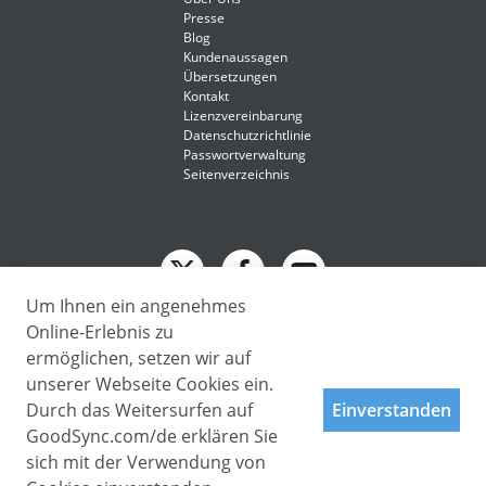
Presse
Blog
Kundenaussagen
Übersetzungen
Kontakt
Lizenzvereinbarung
Datenschutzrichtlinie
Passwortverwaltung
Seitenverzeichnis
Um Ihnen ein angenehmes
English
Online-Erlebnis zu
Deutsch
ermöglichen, setzen wir auf
Deutsch
unserer Webseite Cookies ein.
Copyright © 2009 - 2026 Siber Systems, Inc. All rights reserved.
Español-419
3701 Pender Dr, Suite 400, Fairfax, VA 22030
Durch das Weitersurfen auf
Einverstanden
Français
GoodSync.com/de erklären Sie
Italiano
sich mit der Verwendung von