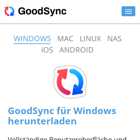
FUNKTIONEN
WINDOWS
MAC
LINUX
NAS
PRIVAT
iOS
ANDROID
UNTERNEHMEN
SUPPORT
DOWNLOAD
JETZT KAUFEN
GoodSync für Windows
ANMELDEN
herunterladen
Vollständige Benutzeroberfläche und