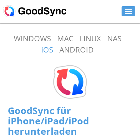
FUNKTIONEN
WINDOWS
MAC
LINUX
NAS
PRIVAT
iOS
ANDROID
UNTERNEHMEN
SUPPORT
DOWNLOAD
JETZT KAUFEN
GoodSync für
ANMELDEN
iPhone/iPad/iPod
herunterladen