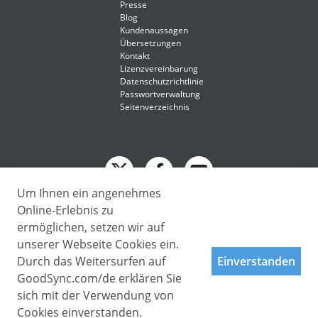
Presse
Blog
Kundenaussagen
Übersetzungen
Kontakt
Lizenzvereinbarung
Datenschutzrichtlinie
Passwortverwaltung
Seitenverzeichnis
Um Ihnen ein angenehmes
English
Online-Erlebnis zu
Deutsch
ermöglichen, setzen wir auf
Deutsch
unserer Webseite Cookies ein.
Copyright © 2009 - 2026 Siber Systems, Inc. All rights reserved.
Español-419
3701 Pender Dr, Suite 400, Fairfax, VA 22030
Durch das Weitersurfen auf
Einverstanden
Français
GoodSync.com/de erklären Sie
Italiano
sich mit der Verwendung von
Cookies einverstanden.
日本語