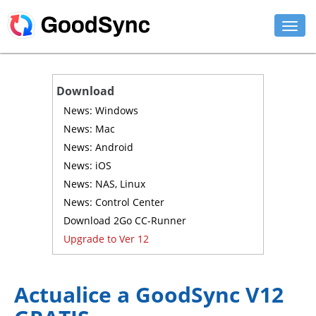
DETALLES
Download
PERSONAL
News: Windows
News: Mac
PARA NEGOCIOS
News: Android
News: iOS
SOPORTE
News: NAS, Linux
DESCARGAR
News: Control Center
Download 2Go CC-Runner
COMPRAR AHORA
Upgrade to Ver 12
MI CUENTA
Actualice a GoodSync V12