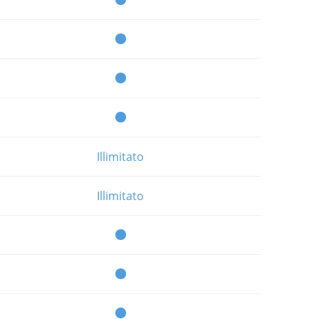
繁體中文
Portuguese-BR
عربى
More...
Illimitato
Illimitato