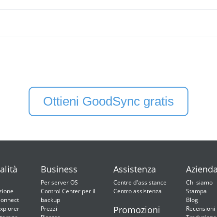
Ottieni GoodSync gratis
alità
Business
Assistenza
Aziend
Per server OS
Centre d'assistance
Chi siamo
zione
Control Center per il
Centro assistenza
Stampa
onnect
backup
Blog
Promozioni
xplorer
Prezzi
Recensioni