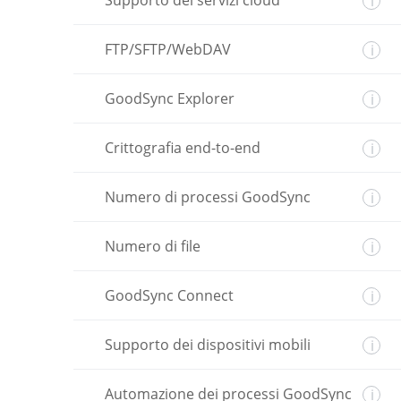
Supporto dei servizi cloud
i
FTP/SFTP/WebDAV
i
GoodSync Explorer
i
Crittografia end-to-end
i
Numero di processi GoodSync
i
Numero di file
i
GoodSync Connect
i
Supporto dei dispositivi mobili
i
Automazione dei processi GoodSync
i