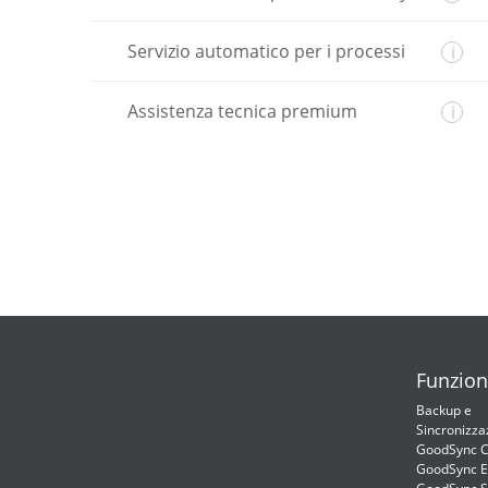
Servizio automatico per i processi
i
Assistenza tecnica premium
i
Funzion
Backup e
Sincronizza
GoodSync C
GoodSync E