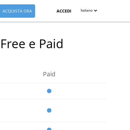
Italiano
ACQUISTA ORA
ACCEDI
English
Free e Paid
Deutsch
Español-419
Français
Paid
Italiano
日本語
Nederlands
Pyccкий
中文（简体）