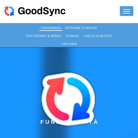
PANORAMICA
SOFTWARE DI BACKUP
FUNZIONALITÀ
PIATTAFORME & SERVIZI
STORAGE
LIVELLO DI BLOCCO
PERSONAL
EXPLORER
BUSINESS
ASSISTENZA
DOWNLOAD
ACQUISTA ORA
ACCEDI
F U N Z I O N A L I T À