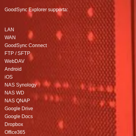
GoodSync Explorer supporta:
LAN
WAN
GoodSync Connect
FTP / SFTP
WebDAV
Android
iOS
NAS Synology
NAS WD
NAS QNAP
Google Drive
Google Docs
Dropbox
Office365