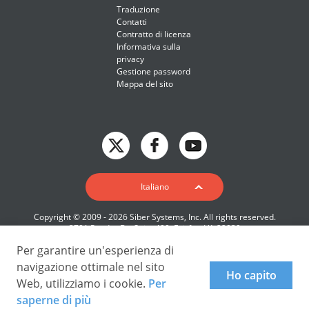
Traduzione
Contatti
Contratto di licenza
Informativa sulla
privacy
Gestione password
Mappa del sito
English
Italiano
Deutsch
Copyright © 2009 - 2026 Siber Systems, Inc. All rights reserved.
Español-419
3701 Pender Dr, Suite 400, Fairfax, VA 22030
Français
Per garantire un'esperienza di
Italiano
navigazione ottimale nel sito
Ho capito
Web, utilizziamo i cookie.
Per
日本語
saperne di più
Nederlands