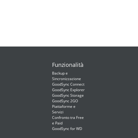
Funzionalità
Backup e
Sincronizzazione
GoodSync Connect
GoodSync Explorer
GoodSync Storage
GoodSync 2GO
Piattaforme e
Servizi
Confronto tra Free
e Paid
GoodSync for WD