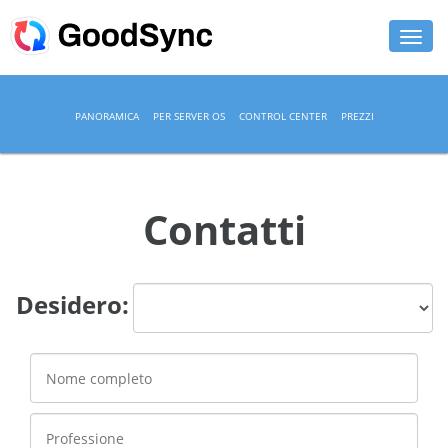
FUNZIONALITÀ
PANORAMICA
PER SERVER OS
CONTROL CENTER
PREZZI
PERSONAL
BUSINESS
Contatti
ASSISTENZA
DOWNLOAD
Desidero:
ACQUISTA ORA
ACCEDI