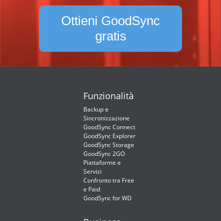
Ottieni GoodSync
gratis
Funzionalità
Backup e
Sincronizzazione
GoodSync Connect
GoodSync Explorer
GoodSync Storage
GoodSync 2GO
Piattaforme e
Servizi
Confronto tra Free
e Paid
GoodSync for WD