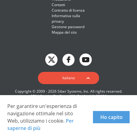
Contatti
Contratto di licenza
Informativa sulla
privacy
Gestione password
Mappa del sito
English
Italiano
Deutsch
Copyright © 2009 - 2026 Siber Systems, Inc. All rights reserved.
Español-419
3701 Pender Dr, Suite 400, Fairfax, VA 22030
Français
Per garantire un'esperienza di
Italiano
navigazione ottimale nel sito
Ho capito
Web, utilizziamo i cookie.
Per
日本語
saperne di più
Nederlands