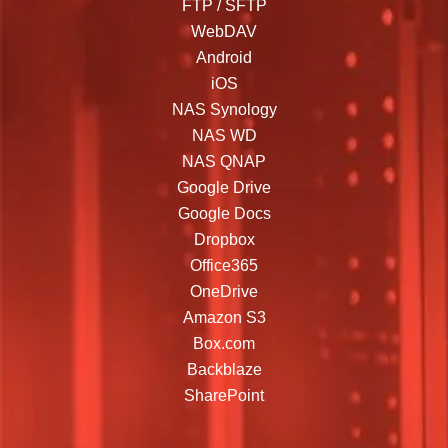
FTP / SFTP
WebDAV
Android
iOS
NAS Synology
NAS WD
NAS QNAP
Google Drive
Google Docs
Dropbox
Office365
OneDrive
Amazon S3
Box.com
Backblaze
SharePoint