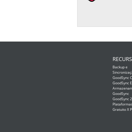
RECUR
Backup e
Sincronizaç
GoodSync C
GoodSync E
Armazenam
GoodSync
GoodSync 
Plataformas
Gratuito X 