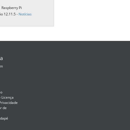
Raspberry Pi
ão 12.11.5 -
Notícias
a
os
co
e Licença
 Privacidade
r de
odapé