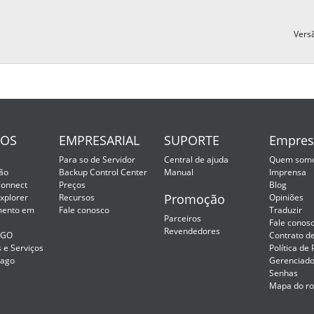
Vers
SOS
EMPRESARIAL
SUPORTE
Empres
Para so de Servidor
Central de ajuda
Quem som
ão
Backup Control Center
Manual
Imprensa
onnect
Preços
Blog
Promoção
xplorer
Recursos
Opiniões
ento em
Fale conosco
Traduzir
Parceiros
Fale conos
Revendedores
2GO
Contrato d
 e Serviços
Política de
Pago
Gerenciado
Senhas
Mapa do r