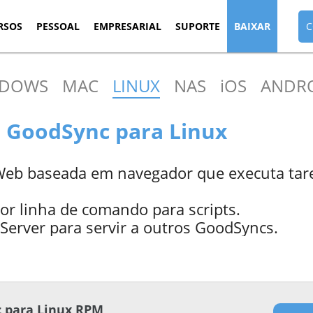
RSOS
PESSOAL
EMPRESARIAL
SUPORTE
BAIXAR
C
NDOWS
MAC
LINUX
NAS
iOS
ANDR
o GoodSync para Linux
 Web baseada em navegador que executa tar
or linha de comando para scripts.
erver para servir a outros GoodSyncs.
 para Linux RPM