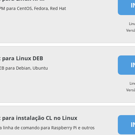
I
PM para CentOS, Fedora, Red Hat
Lin
Vers
 para Linux DEB
I
DEB para Debian, Ubuntu
Li
Vers
 para instalação CL no Linux
I
ia linha de comando para Raspberry Pi e outros