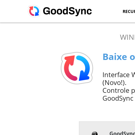
RECU
WI
Baixe 
Interface
(Novo!).
Controle p
GoodSync S
GoodSync