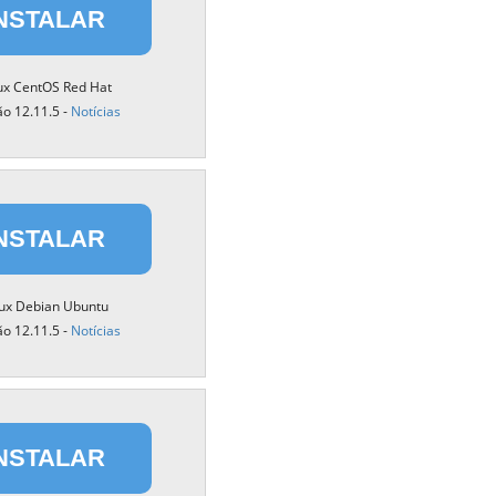
繁體中文
NSTALAR
Portuguese-BR
ux CentOS Red Hat
عربى
ão 12.11.5 -
Notícias
More...
NSTALAR
nux Debian Ubuntu
ão 12.11.5 -
Notícias
NSTALAR