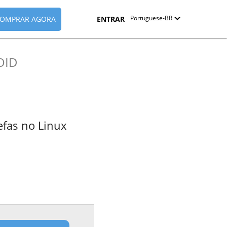
Portuguese-BR
OMPRAR AGORA
ENTRAR
English
OID
Deutsch
Español-419
Français
efas no Linux
Italiano
日本語
Nederlands
Pyccкий
中文（简体）