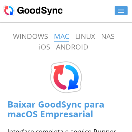
RECURSOS
WINDOWS
MAC
LINUX
NAS
PESSOAL
iOS
ANDROID
EMPRESARIAL
SUPORTE
BAIXAR
COMPRAR AGORA
Baixar GoodSync para
ENTRAR
macOS Empresarial
Interface completa e serviço Runner