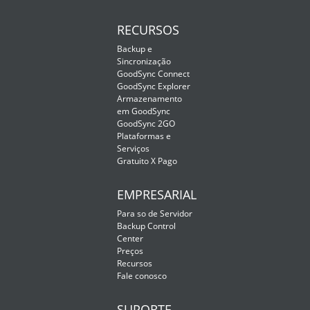
RECURSOS
Backup e
Sincronização
GoodSync Connect
GoodSync Explorer
Armazenamento
em GoodSync
GoodSync 2GO
Plataformas e
Serviços
Gratuito X Pago
EMPRESARIAL
Para so de Servidor
Backup Control
Center
Preços
Recursos
Fale conosco
SUPORTE