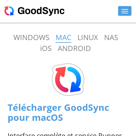
FONCTIONNALITÉS
WINDOWS
MAC
LINUX
NAS
PARTICULIER
iOS
ANDROID
ENTREPRISE
ASSISTANCE
TÉLÉCHARGER
ACHETER
MAINTENANT
Télécharger GoodSync
CONNEXION
pour macOS
Interface complète et service Runner