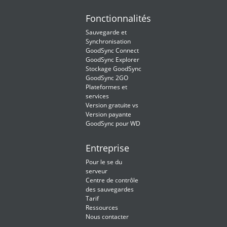
Fonctionnalités
Sauvegarde et
Synchronisation
GoodSync Connect
GoodSync Explorer
Stockage GoodSync
GoodSync 2GO
Plateformes et
services
Version gratuite vs
Version payante
GoodSync pour WD
Entreprise
Pour le se du
serveur
Centre de contrôle
des sauvegardes
Tarif
Ressources
Nous contacter