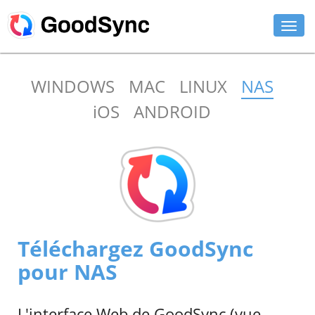
FONCTIONNALITÉS
WINDOWS
MAC
LINUX
NAS
PARTICULIER
iOS
ANDROID
ENTREPRISE
ASSISTANCE
TÉLÉCHARGER
ACHETER
MAINTENANT
Téléchargez GoodSync
CONNEXION
pour NAS
L'interface Web de GoodSync (vue