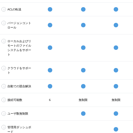
能
能
可
で
で
Center
デ
ン
ル
の
ウ
て
能
利
利
で
ー
デ
ダ
あ
ン
の
i
ACLの転送
用
用
利
タ
ィ
の
っ
ド
バ
イ
Workstation
Server
Control
可
可
用
冗
ド
変
た
サ
ッ
ン
で
で
Center
能
能
可
長
な
更
ブ
ー
ク
タ
利
利
で
i
バージョンコント
能
性
同
を
ロ
ビ
ア
ー
用
用
利
ロール
Workstation
Server
Control
と
期
自
ッ
ス
ッ
ネ
可
可
用
変
で
で
Center
簡
に
動
ク
と
プ
ッ
能
能
可
更
利
利
で
易
よ
的
の
し
お
ト
能
履
i
ローカルおよびリ
用
用
利
な
り
に
み
て
よ
越
歴
モートのファイル
可
可
用
復
重
検
を
実
び
え
を
システムをサポー
能
能
可
元
Workstation
Server
Control
要
出
転
行、
同
で
複
ト
能
を
で
で
Center
な
し
送
自
期
の
数
LAN,
実
利
利
で
オ
て、
す
動
ジ
監
の
WAN,
現。
用
用
利
ペ
タ
る
化、
ョ
視
バ
グ
i
クラウドをサポー
極
可
可
用
レ
ー
こ
ス
ブ
と
ー
ッ
ト
め
能
能
可
ー
Workstation
Server
Control
ゲ
と
ケ
は
伝
ジ
ド
グ
て
能
シ
で
で
Center
ッ
で、
ジ
必
播。
ョ
シ
ー
簡
ョ
利
利
で
ト
大
ュ
要
ロ
ン
ン
グ
i
自動での競合解決
単
ン
用
用
利
に
幅
ー
に
ケ
と
ク
ル
フ
Workstation
Server
Control
に
セ
可
可
用
リ
に
ル
応
ー
し
コ
ド
ァ
で
で
Center
導
ン
能
能
可
ア
バ
化
じ
シ
て
ネ
ラ
イ
利
利
で
i
ワ
サ
コ
接続可能数
6
無制限
無制限
入、
タ
能
ル
ッ
さ
た
ョ
保
ク
イ
ル
用
用
利
ロ
ー
ー
ン
使
ー
タ
ク
れ
マ
ン
持
ト,
ブ、
バ
可
可
用
ー
ク
バ
ト
用
間
イ
ア
た
ル
を
す
FTP,
グ
ー
能
能
可
カ
ス
ロ
i
ユーザ数無制限
が
の
ム
ッ
リ
Workstation
チ
超
る
SFTP,
ー
ジ
能
ル
テ
ー
必
Server
Control
可
フ
に
プ
ア
で
ス
え
こ
WebDAV.
グ
ョ
お
ー
ル
要
で
Center
能。
ァ
デ
時
ル
は
レ
て
と
ル
ン
よ
シ
セ
な
利
で
i
管理用ダッシュボ
イ
ー
間、
タ
利
ッ
ア
が
チ
間
び
ョ
ン
だ
用
利
Workstation
Server
ード
ル
タ
ネ