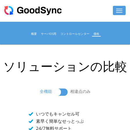
機能
概要
サーバOS用
コントロールセンター
価格
個人用
ビジネス用
ソリューションの比較
サポート
ダウンロード
全機能
相違点のみ
今すぐ購入
ログイン
いつでもキャンセル可
素早く簡単なせっとっぷ
24/7無料サポート