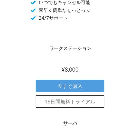
Unix/Linux,
の
いつでもキャンセル可能
ト、
ベ
イ
ク
ー
て
モ
環
ア
ル
ン
ア
プ
ビ
素早く簡単なせっとっぷ
バ
境
マ
を
ト
ッ
に
ジ
イ
で
ゾ
24/7サポート
設
お
プ
割
ネ
ル
の
ン
定
よ
ジ
当
ス
機
ご
S3、
び
ョ
デ
器)、
利
ア
サ
ブ
ー
フ
用
マ
ー
ま
タ
ァ
の
ゾ
バ
た
の
イ
場
ン
OS、
は
保
ル
合
ワークステーション
ク
ロ
同
護
転
は、
ラ
ー
期
状
送
ロ
ウ
カ
ジ
況
(LAN)、
ー
ド
ル
ョ
の
プ
カ
ド
¥8,000
お
ブ
洞
ロ
ル
ラ
よ
を
察
ト
GUI
イ
び
作
を
コ
を
ブ、
リ
成、
得
ル
持
今すぐ購入
ド
モ
割
る
(FTP/SFTP/WebDAV)、
つ
ロ
ー
当、
こ
主
グ
ッ
ト
監
と
要
ッ
15日間無料トライアル
プ
フ
視
が
な
ド
ボ
ァ
し
で
ク
シ
ッ
イ
ま
き
ラ
ン
ク
ル
す。
ま
ウ
ク
ス、
シ
す。
ド
サ
サーバ
ビ
ス
サ
ー
ジ
テ
ー
バ
ネ
ム
ビ
を
ス
を