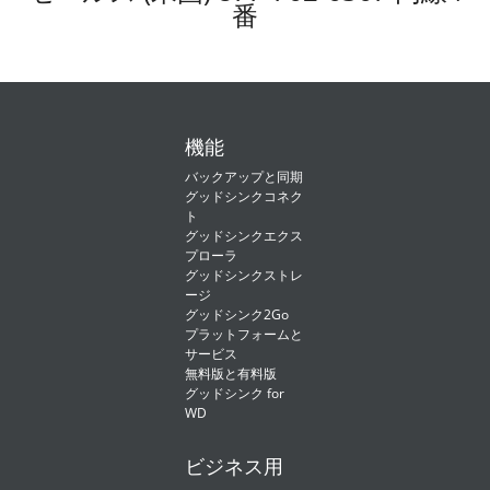
番
で
ご
利
用
の
場
合
は、
コ
機能
ン
ト
バックアップと同期
ロ
グッドシンクコネク
ー
ト
ル
グッドシンクエクス
セ
ン
プローラ
タ
グッドシンクストレ
ー
ージ
を
グッドシンク2Go
使
プラットフォームと
っ
た
サービス
集
無料版と有料版
中
グッドシンク for
管
WD
理
を
お
ビジネス用
勧
め