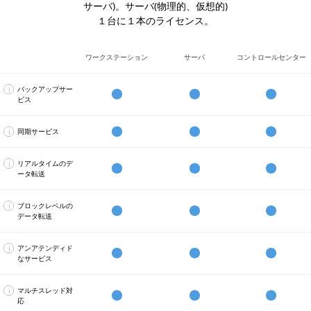
サーバ)。サーバ(物理的、仮想的)
１台に１本のライセンス。
ワークステーション
サーバ
コントロールセンター
i
バックアップサー
ビス
Workstation
Server
Control
複
で
で
Center
数
利
利
で
の
i
同期サービス
用
用
利
バ
リ
Workstation
Server
Control
可
可
用
ッ
ア
で
で
Center
能
能
可
ク
ル
利
利
で
i
リアルタイムのデ
能
ア
タ
用
用
利
ータ転送
Workstation
Server
Control
ッ
イ
可
可
用
監
で
で
Center
プ
ム
能
能
可
視
利
利
で
オ
の
能
中
i
ブロックレベルの
用
用
利
プ
自
の
データ転送
可
可
用
Workstation
Server
Control
シ
動
フ
前
能
能
可
で
で
Center
ョ
化
ァ
回
能
利
利
で
ン
さ
イ
の
i
アンアテンディド
用
用
利
に
れ
ル
解
なサービス
可
可
用
Workstation
Server
Control
よ
た
お
析
バ
能
能
可
で
で
Center
り
ア
よ
か
ッ
能
利
利
で
完
ン
び
ら
ク
i
マルチスレッド対
用
用
利
全
ア
フ
変
グ
応
可
可
用
Workstation
Server
Control
な
テ
ォ
更
ラ
全