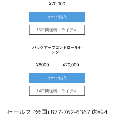
ス
使
向
¥70,000
管
っ
け
理
て
ド
個
ロ
別
今すぐ購入
ッ
に
プ
管
ボ
理
15日間無料トライアル
ッ
す
ク
る
ス、
こ
ボ
と
ッ
を
バックアップコントロールセ
ク
お
ンター
ス
勧
コ
め
ム、
し
バ
¥8000
¥70,000
ま
ッ
す。
ク
サ
ブ
ー
今すぐ購入
レ
バ
イ
が
ズ
10
14日間無料トライアル
B2、
台
MS
以
ア
上
ズ
の
レ
環
セールス (米国) 877-762-6367 内線4
境