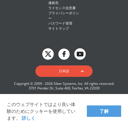
連絡先
ライセンス合意書
プライバシーポリシ
ー
パスワード管理
サイトマップ
English
日本語
Deutsch
Copyright © 2009 - 2026 Siber Systems, Inc. All rights reserved.
Español-419
3701 Pender Dr, Suite 400, Fairfax, VA 22030
Français
Italiano
このウェブサイトではより良い体
験のためにクッキーを使用してい
了解
日本語
ます。
詳しく
Nederlands