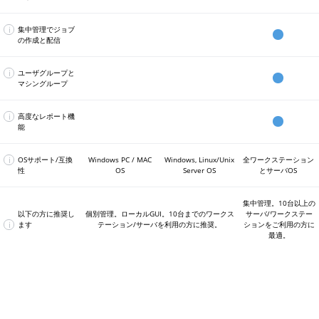
イ
用
ド
Control
ク
可
ー
で
リ
ン
タ
け
可
用
ウ
で
で
サ
転
ッ
ム
で
で
Center
セ
能
ム
の
モ
ー
の
能
可
ェ
は
は
ー
送。
ト
の
き
実
で
ス
で、
ド
競
ー
ユ
能
ブ
利
利
i
集中管理でジョブ
バ
ユ
ワ
バ
ま
行
利
許
最
ラ
合
ト
ー
ベ
用
用
Workstation
Server
の作成と配信
デ
ー
ー
ッ
せ
さ
用
可
Control
大
イ
を
フ
ザ
ー
で
で
集
で
で
ー
ザ
ク
ク
ん
れ
可
レ
Center
県
ブ、
自
ァ
に
ス
き
き
中
は
は
タ
の
帯
ア
ま
能
ベ
で
の
グ
動
イ
対
の
ま
ま
管
利
利
i
を
ユーザグループと
介
域
ッ
す。
ル
利
デ
ー
的
ル
し
バ
せ
せ
理
用
用
Workstation
Server
常
マシングループ
在
消
プ
を
用
ー
Control
グ
に
シ
て
ッ
ん
ん
で
で
で
ユ
で
で
に
は
費、
な
維
可
タ
Center
ル
解
ス
デ
ク
全
き
き
ー
は
は
同
不
ス
の
持
能
保
で
ド
決。
テ
ィ
ア
社
ま
ま
ザ、
利
利
i
期
要
高度なレポート機
ト
で
し
護
利
ッ
そ
ム、
ス
ッ
の
せ
せ
マ
用
用
状
Workstation
Server
で
能
レ
ユ
ま
と
用
Control
ク、
の
ク
ク
プ
全
ん
ん
シ
で
で
態
カ
で
で
す。
ー
ー
す。
最
可
Center
オ
際
ラ
容
管
サ
ン
き
き
に
ス
は
は
ジ
ザ
小
能
で
フ
に
ウ
量、
理
ー
を
ま
ま
保
タ
利
利
i
ワ
サ
コ
容
OSサポート/互換
Windows PC / MAC
Windows, Linux/Unix
全ワークステーション
の
限
利
ィ
上
ド
ホ
シ
バ
グ
せ
せ
ち
マ
用
用
ー
ー
ン
量
性
OS
Server OS
とサーバOS
介
の
用
ス
書
サ
ー
ス
お
ル
ん
ん
ま
イ
で
で
ク
ク
バ
ト
を
在
復
可
365、
き
ー
ム
テ
よ
ー
す。
ズ
き
き
ロ
ス
ロ
削
は
元
能
ワ
さ
ビ
フ
ム
び
プ
可
ま
ま
ス
テ
ー
減
コ
不
集中管理。10台以上の
時
ン
れ
ス
ォ
を
全
化
能
せ
せ
プ
ー
ル
し
Workstation
ン
要
以下の方に推奨し
個別管理。ローカルGUI。10台までのワークス
サーバ/ワークステー
間
ド
る
へ
ル
使
エ
し
な
ん
ん
ラ
シ
セ
i
ま
and
ト
で
ます
テーション/サーバを利用の方に推奨。
ションをご利用の方に
を
ラ
フ
の
ダ、
っ
ン
て
レ
ッ
ョ
ン
す。
サ
Server
ロ
す。
最適。
実
イ
ァ
同
パ
て、
ド
ジ
ポ
ト
ン
タ
ー
ー
現。
ブ、
イ
時
ー
複
ポ
ョ
ー
フ
ー
バ
ル
シ
ル
接
ミ
数
イ
ブ
ト
ォ
が
セ
ェ
を
続
ッ
の
ン
を
機
ー
10
ン
ア
別
シ
エ
ト
そ
能
ム
台
タ
ポ
途
ョ
ン
の
の
を
(Windows,
ま
ー
イ
保
ン
ド
バ
グ
使
Mac,
で
ン
持。
レ
ポ
ッ
ル
っ