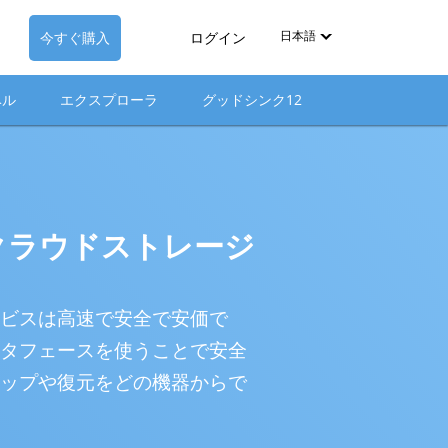
日本語
今すぐ購入
ログイン
English
ベル
エクスプローラ
グッドシンク12
Deutsch
Español-419
Français
クラウドストレージ
Italiano
日本語
ビスは高速で安全で安価で
Nederlands
タフェースを使うことで安全
Pyccкий
ップや復元をどの機器からで
中文（简体）