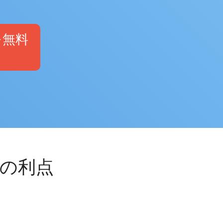
繁體中文
Portuguese-BR
を無料
عربى
More...
の利点