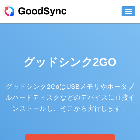
機能
個人用
グッドシンク2GO
ビジネス用
サポート
グッドシンク2GoはUSBメモリやポータブ
ダウンロード
ルハードディスクなどのデバイスに直接イ
今すぐ購入
ンストールし、そこから実行します。
ログイン