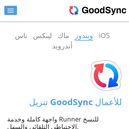
المزايا
iOS
ويندوز
ماك
لينكس
ناس
للأفراد
أندرويد
للشركات
الدعم
تنزيل
اشتري الان
تنزيل GoodSync للأعمال
تسجيل الدخول
واجهة كاملة وخدمة Runner للنسخ
الاحتياطي التلقائي والسهل.