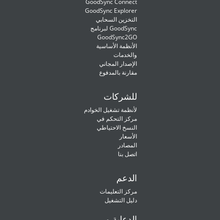
GoodSync Connect
GoodSync Explorer
التخزين السحابي
لبرنامج GoodSync
GoodSync2GO
الأنظمة الأساسية
والخدمات
الإصدار المجاني
مقارنة بالمدفوع
للشركات
لأنظمة تشغيل الخوادم
مركز التحكم في
النسخ الاحتياطي
الأسعار
المصادر
اتصل بنا
الدعم
مركز التعليمات
دليل التشغيل
الدعاية و