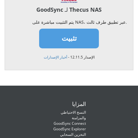
GoodSync لـ Thecus NAS
يتم التثبيت مباشرة على NAS، عبر تطبيق طرف ثالث.
تثبيت
الإصدار 12.11.5 -
أخبار الإصدارات
المزايا
النسخ الاحتياطي
والمزامنة
GoodSync Connect
GoodSync Explorer
التخزين السحابي