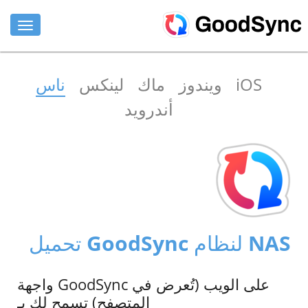
المزايا
iOS
ويندوز
ماك
لينكس
ناس
للأفراد
أندرويد
للشركات
الدعم
تنزيل
اشتري الان
تحميل GoodSync لنظام NAS
تسجيل الدخول
واجهة GoodSync على الويب (تُعرض في
المتصفح) تسمح لك بـ