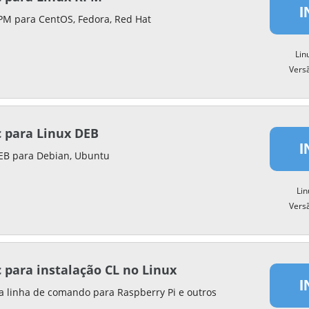
I
PM para CentOS, Fedora, Red Hat
Lin
Vers
 para Linux DEB
I
DEB para Debian, Ubuntu
Li
Vers
 para instalação CL no Linux
I
ia linha de comando para Raspberry Pi e outros