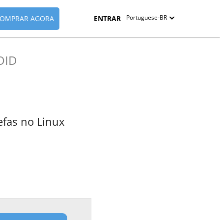
Portuguese-BR
OMPRAR AGORA
ENTRAR
English
OID
Deutsch
Español-419
Français
efas no Linux
Italiano
日本語
Nederlands
Pyccкий
中文（简体）