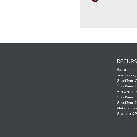
RECUR
Backup e
Sincronizaç
GoodSync C
GoodSync E
Armazenam
GoodSync
GoodSync 
Plataformas
Gratuito X 