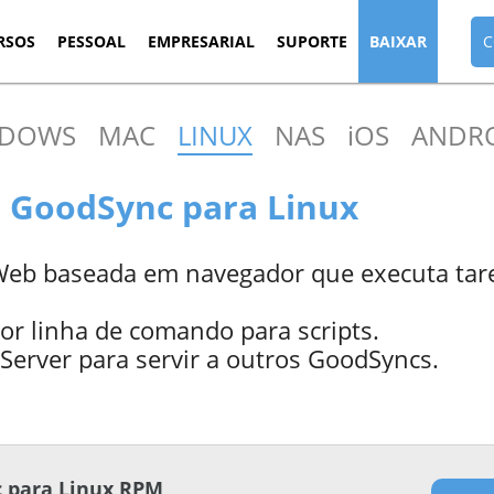
RSOS
PESSOAL
EMPRESARIAL
SUPORTE
BAIXAR
C
NDOWS
MAC
LINUX
NAS
iOS
ANDR
o GoodSync para Linux
 Web baseada em navegador que executa tar
or linha de comando para scripts.
erver para servir a outros GoodSyncs.
 para Linux RPM