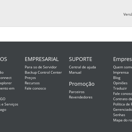
Vers
SOS
EMPRESARIAL
SUPORTE
Empres
Para so de Servidor
Central de ajuda
Quem som
ão
Backup Control Center
Manual
Imprensa
onnect
Preços
Blog
Promoção
xplorer
Recursos
Opiniões
ento em
Fale conosco
Traduzir
Parceiros
Fale conos
Revendedores
2GO
Contrato d
 e Serviços
Política de
Pago
Gerenciado
Senhas
Mapa do r