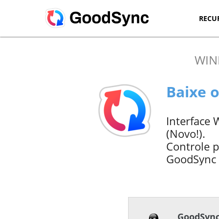
RECU
WI
Baixe 
Interface
(Novo!).
Controle p
GoodSync S
GoodSync