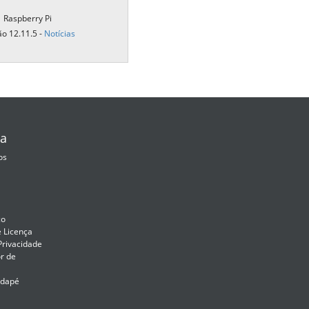
Raspberry Pi
ão 12.11.5 -
Notícias
a
os
co
e Licença
 Privacidade
r de
odapé