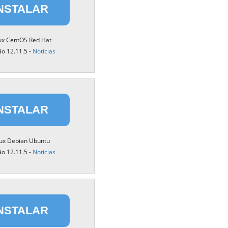
繁體中文
NSTALAR
Portuguese-BR
ux CentOS Red Hat
عربى
ão 12.11.5 -
Notícias
More...
NSTALAR
nux Debian Ubuntu
ão 12.11.5 -
Notícias
NSTALAR