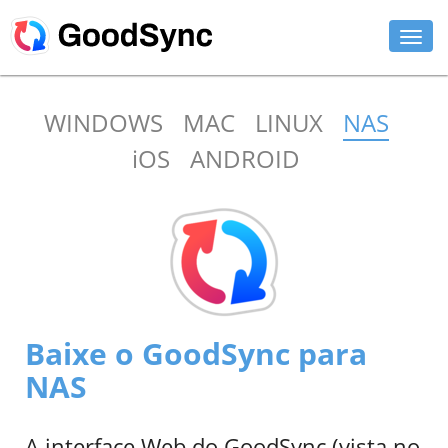
RECURSOS
WINDOWS
MAC
LINUX
NAS
PESSOAL
iOS
ANDROID
EMPRESARIAL
SUPORTE
BAIXAR
COMPRAR AGORA
Baixe o GoodSync para
ENTRAR
NAS
A interface Web do GoodSync (vista no