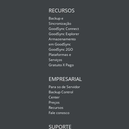
RECURSOS
Backup e
Sincronização
GoodSync Connect
GoodSync Explorer
Armazenamento
em GoodSync
GoodSync 2GO
Plataformas e
Serviços
Gratuito X Pago
EMPRESARIAL
Para so de Servidor
Backup Control
Center
Preços
Recursos
Fale conosco
SUPORTE