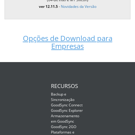
ver 12.11.5
-
Novidades da Versão
Opções de Download para
Empresas
RECURSOS
Backup e
Sincronização
GoodSync Connect
GoodSync Explorer
Armazenamento
em GoodSync
GoodSync 2GO
Plataformas e