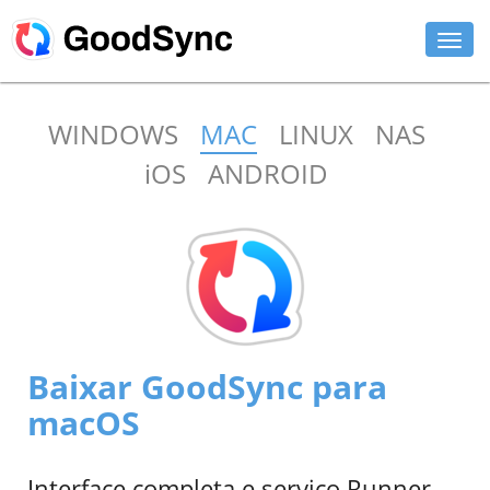
RECURSOS
WINDOWS
MAC
LINUX
NAS
PESSOAL
iOS
ANDROID
EMPRESARIAL
SUPORTE
BAIXAR
COMPRAR AGORA
Baixar GoodSync para
ENTRAR
macOS
Interface completa e serviço Runner