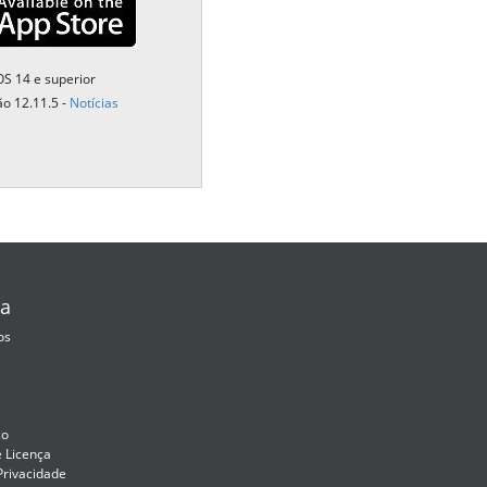
繁體中文
Portuguese-BR
OS 14 e superior
عربى
ão 12.11.5 -
Notícias
More...
a
os
co
e Licença
 Privacidade