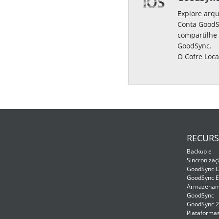
Explore arqu
Conta GoodS
compartilhe 
GoodSync.
O Cofre Loc
RECUR
Backup e
Sincronizaç
GoodSync C
GoodSync E
Armazenam
GoodSync
GoodSync 
Plataformas