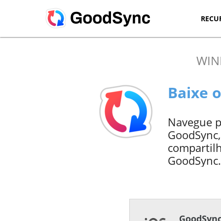
RECU
WI
Baixe 
Navegue p
GoodSync,
compartilh
GoodSync.
GoodSync