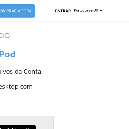
Portuguese-BR
OMPRAR AGORA
ENTRAR
English
OID
Deutsch
Español-419
iPod
Français
uivos da Conta
Italiano
desktop com
日本語
Nederlands
Pyccкий
中文（简体）