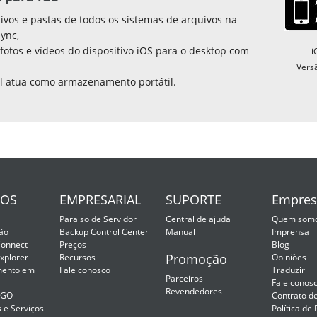
ivos e pastas de todos os sistemas de arquivos na
ync,
fotos e vídeos do dispositivo iOS para o desktop com
i
Vers
al atua como armazenamento portátil.
SOS
EMPRESARIAL
SUPORTE
Empres
Para so de Servidor
Central de ajuda
Quem som
ão
Backup Control Center
Manual
Imprensa
onnect
Preços
Blog
Promoção
xplorer
Recursos
Opiniões
ento em
Fale conosco
Traduzir
Parceiros
Fale conos
Revendedores
2GO
Contrato d
 e Serviços
Política de