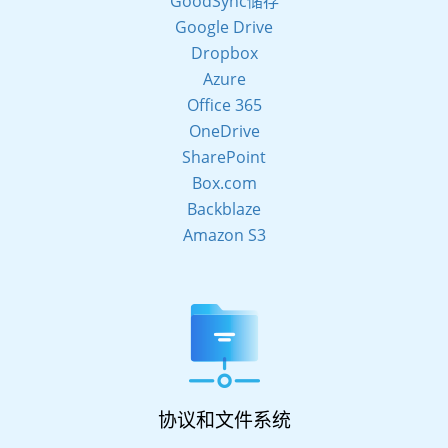
GoodSync储存
Google Drive
Dropbox
Azure
Office 365
OneDrive
SharePoint
Box.com
Backblaze
Amazon S3
协议和文件系统