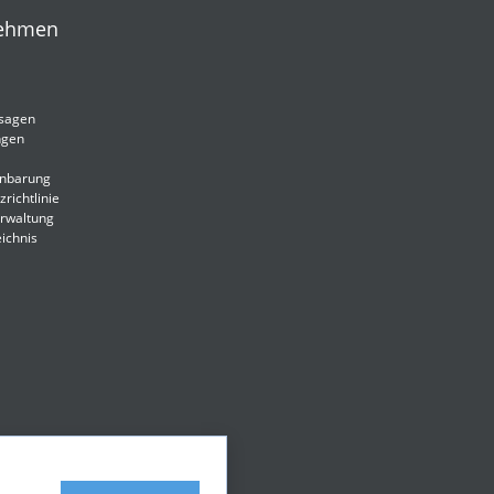
ehmen
sagen
ngen
inbarung
richtlinie
rwaltung
ichnis