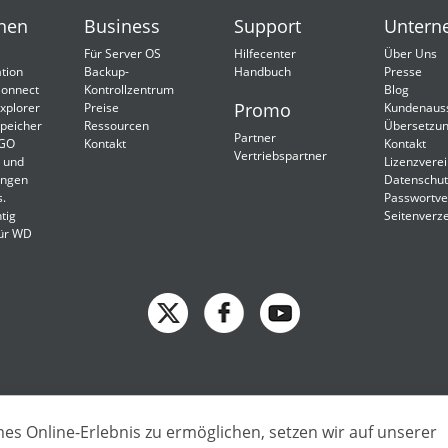
nen
Business
Support
Untern
Für Server OS
Hilfecenter
Über Uns
tion
Backup-
Handbuch
Presse
onnect
Kontrollzentrum
Blog
Promo
xplorer
Preise
Kundenaus
peicher
Ressourcen
Übersetzu
Partner
2GO
Kontakt
Kontakt
Vertriebspartner
 und
Lizenzvere
ungen
Datenschutz
s.
Passwortve
tig
Seitenverze
ür WD
Copyright © 2009 - 2026 Siber Systems, Inc. All rights reserved.
3701 Pender Dr, Suite 400, Fairfax, VA 22030
s Online-Erlebnis zu ermöglichen, setzen wir auf unserer