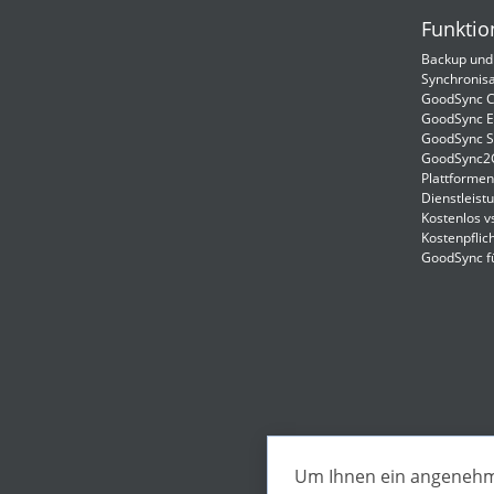
Funktio
Backup und
Synchronisa
GoodSync C
GoodSync E
GoodSync S
GoodSync
Plattformen
Dienstleist
Kostenlos v
Kostenpflich
GoodSync f
Um Ihnen ein angenehme