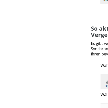
So ak
Verge
Es gibt v
Synchron
Ihren bev
Wäh
Wäh