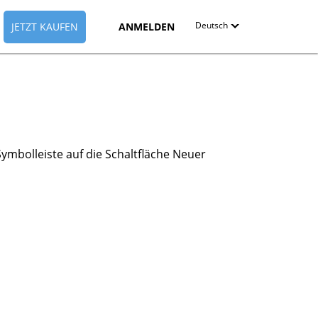
Deutsch
JETZT KAUFEN
ANMELDEN
English
Deutsch
Español-419
Symbolleiste auf die Schaltfläche Neuer
Français
Italiano
日本語
Nederlands
Pyccкий
中文（简体）