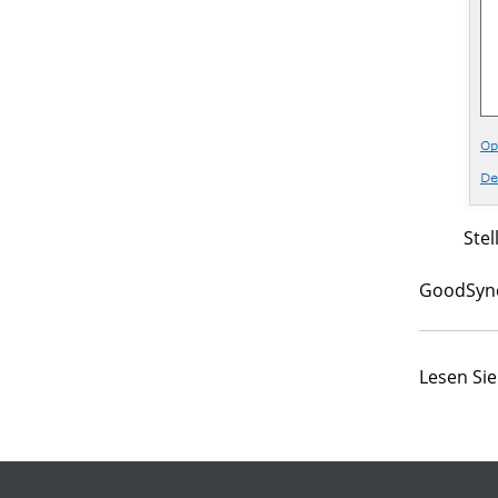
Stel
GoodSync 
Lesen Si