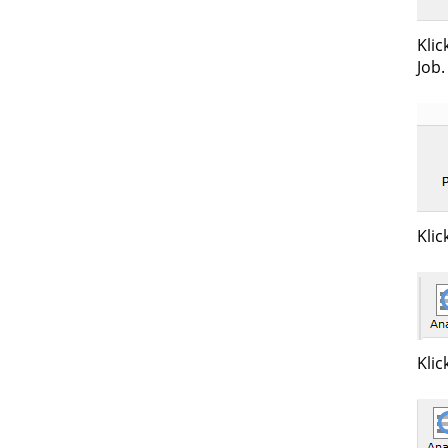
Klic
Job.
Klic
Klic