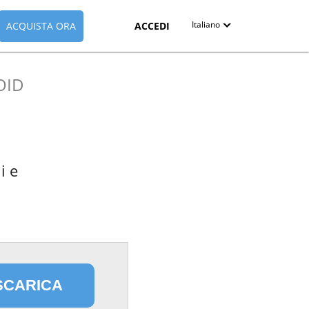
Italiano
ACQUISTA ORA
ACCEDI
English
OID
Deutsch
Español-419
Français
i e
Italiano
日本語
Nederlands
Pyccкий
SCARICA
中文（简体）