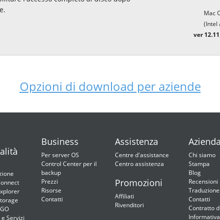
e.
Mac O
(Intel
ver 12.11
Opzioni di download per aziende
Business
Assistenza
Aziend
alità
Per server OS
Centre d'assistance
Chi siamo
Control Center per il
Centro assistenza
Stampa
backup
Blog
zione
Promozioni
Prezzi
Recensioni
onnect
Risorse
Traduzione
xplorer
Affiliati
Contatti
Contatti
torage
Rivenditori
Contratto d
2GO
Informativa
 e Servizi