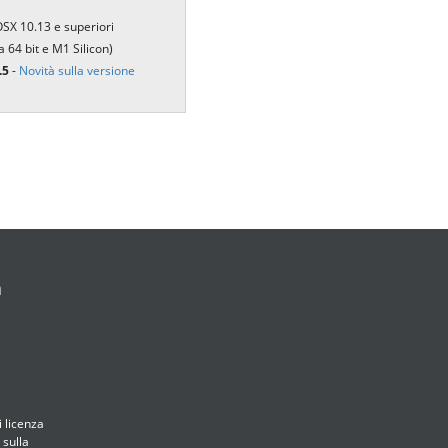
繁體中文
SX 10.13 e superiori
Portuguese-BR
 a 64 bit e M1 Silicon)
.5
-
Novità sulla versione
عربى
More...
a
i licenza
 sulla