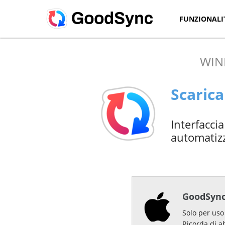
FUNZIONALI
WI
Scaric
Interfacci
automatizz
GoodSync
Solo per uso
Ricorda di a