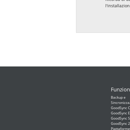
l'installazion
Funzion
Backup e
Sincronizza
GoodSync C
GoodSync E
GoodSync S
GoodSync 
Piattaforme