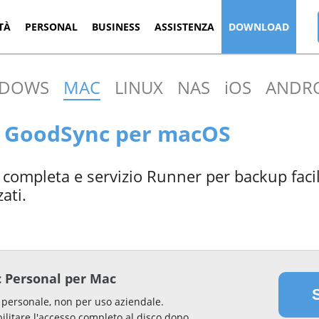
TÀ
PERSONAL
BUSINESS
ASSISTENZA
DOWNLOAD
NDOWS
MAC
LINUX
NAS
iOS
ANDR
a GoodSync per macOS
a completa e servizio Runner per backup facil
ati.
 Personal per Mac
 personale, non per uso aziendale.
bilitare l'accesso completo al disco dopo