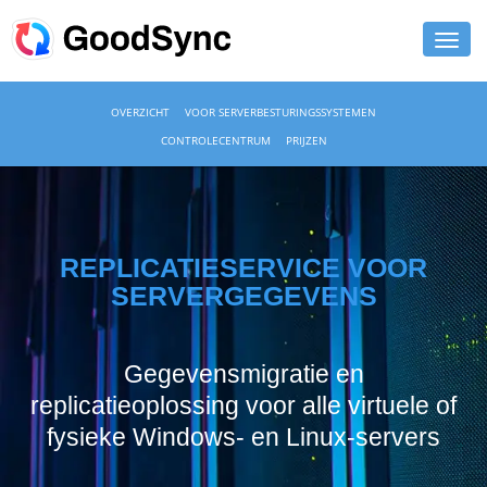
FUNCTIES
OVERZICHT
VOOR SERVERBESTURINGSSYSTEMEN
CONTROLECENTRUM
PRIJZEN
PERSOONLIJK
ZAKELIJK
HULP
REPLICATIESERVICE VOOR
SERVERGEGEVENS
DOWNLOADEN
NU KOPEN
Gegevensmigratie en
replicatieoplossing voor alle virtuele of
INLOGGEN
fysieke Windows- en Linux-servers