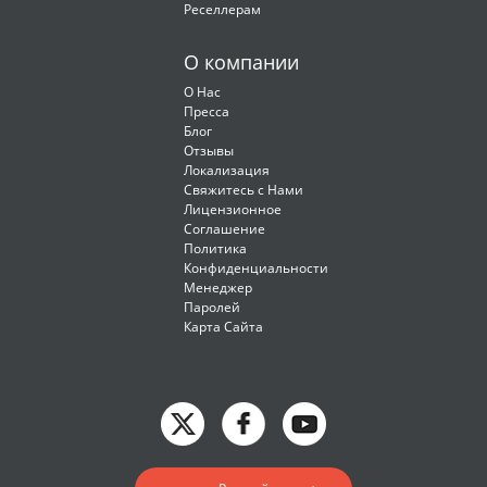
Реселлерам
О компании
О Нас
Пресса
Блог
Отзывы
Локализация
Свяжитесь с Нами
Лицензионное
Соглашение
Политика
Конфиденциальности
Менеджер
Паролей
Карта Сайта
English