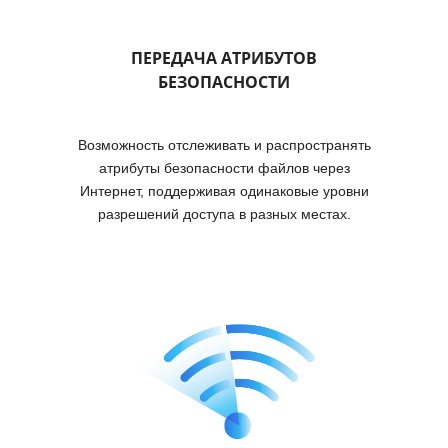
ПЕРЕДАЧА АТРИБУТОВ
БЕЗОПАСНОСТИ
Возможность отслеживать и распространять
атрибуты безопасности файлов через
Интернет, поддерживая одинаковые уровни
разрешений доступа в разных местах.