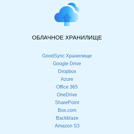
ОБЛАЧНОЕ ХРАНИЛИЩЕ
GoodSync Хранилище
Google Drive
Dropbox
Azure
Office 365
OneDrive
SharePoint
Box.com
Backblaze
Amazon S3