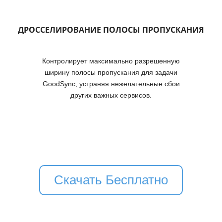
ДРОССЕЛИРОВАНИЕ ПОЛОСЫ ПРОПУСКАНИЯ
Контролирует максимально разрешенную
ширину полосы пропускания для задачи
GoodSync, устраняя нежелательные сбои
других важных сервисов.
Скачать Бесплатно