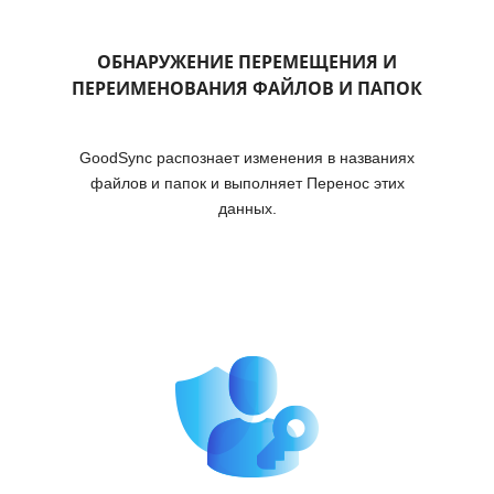
ОБНАРУЖЕНИЕ ПЕРЕМЕЩЕНИЯ И
ПЕРЕИМЕНОВАНИЯ ФАЙЛОВ И ПАПОК
GoodSync распознает изменения в названиях
файлов и папок и выполняет Перенос этих
данных.