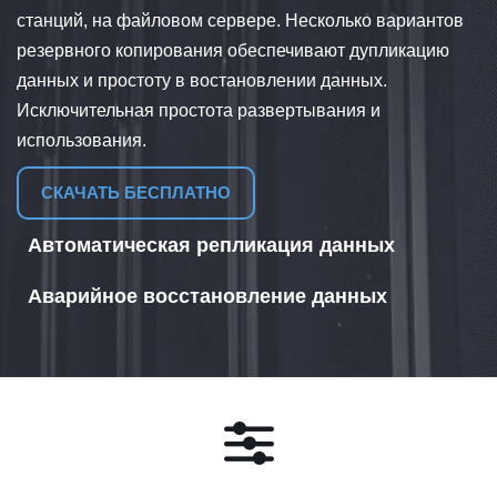
станций, на файловом сервере. Несколько вариантов
резервного копирования обеспечивают дупликацию
данных и простоту в востановлении данных.
Исключительная простота развертывания и
использования.
СКАЧАТЬ БЕСПЛАТНО
Автоматическая репликация данных
Аварийное восстановление данных
Создавайте резервные копии для Ваших данных с
вашего сервера в любой пункт назначения. Несколько
Автоматически создавайте резервные копии данных
вариантов резервного копирования обеспечивают
вашего сервера на любом устройстве NAS или на
дупликацию данных и простоту в востановлении
облачном хранилище. Мы поддерживаем основные
данных. Исключительная простота развертывания и
облачные сервисы хранения, а также Western Digital,
использования.
Synology и другие NAS-устройства на базе Linux.