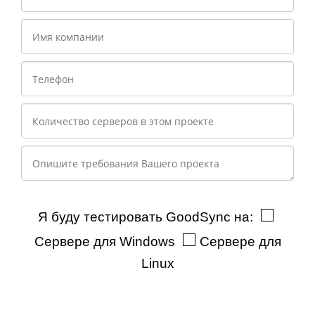
Я буду тестировать GoodSync на:
Сервере для Windows
Сервере для
Linux