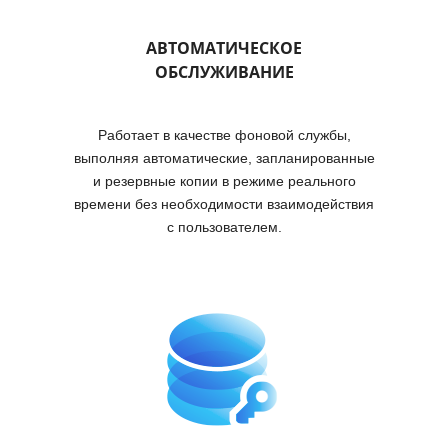
АВТОМАТИЧЕСКОЕ
ОБСЛУЖИВАНИЕ
Работает в качестве фоновой службы,
выполняя автоматические, запланированные
и резервные копии в режиме реального
времени без необходимости взаимодействия
с пользователем.