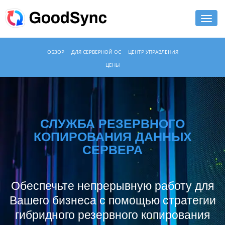
ФУНКЦИИ
ОБЗОР
ДЛЯ СЕРВЕРНОЙ ОС
ЦЕНТР УПРАВЛЕНИЯ
ЦЕНЫ
ДЛЯ ДОМА
ДЛЯ БИЗНЕСА
ПОДДЕРЖКА
СЛУЖБА РЕЗЕРВНОГО
КОПИРОВАНИЯ ДАННЫХ
СКАЧАТЬ
СЕРВЕРА
КУПИТЬ
Обеспечьте непрерывную работу для
ЛОГИН
Вашего бизнеса с помощью стратегии
гибридного резервного копирования