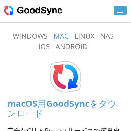
機能
WINDOWS
MAC
LINUX
NAS
個人用
iOS
ANDROID
ビジネス用
サポート
ダウンロード
今すぐ購入
macOS用GoodSyncをダウ
ログイン
ンロード
完全なGUIとRunnerサービスで簡単自