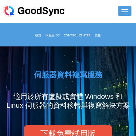
功能特色
概覽
伺服器 OS
CONTROL CENTER
價格
個人
商用
支援
伺服器資料複寫服務
下載
適用於所有虛擬或實體 Windows 和
立即購買
Linux 伺服器的資料移轉與複寫解決方案
登入
下載免費試用版