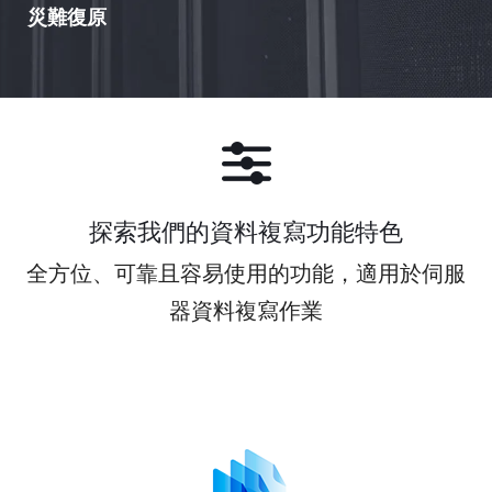
災難復原
可將伺服器上的所有關鍵任務資料，備份至任何目的地。提
供多種備份選項，確保完整的資料備援能力，輕輕鬆鬆就能
可直接從 GoodSync Server 將伺服器資料備份至 NAS 裝置
還原。部署與使用方式極為簡單。
或雲端儲存空間。支援所有主流雲端服務供應商，我們也針
對 Western Digital、Synology 及其他 Linux NAS 裝置提供
下載免費試用版
自訂安裝程式。
下載免費試用版
探索我們的資料複寫功能特色
全方位、可靠且容易使用的功能，適用於伺服
器資料複寫作業