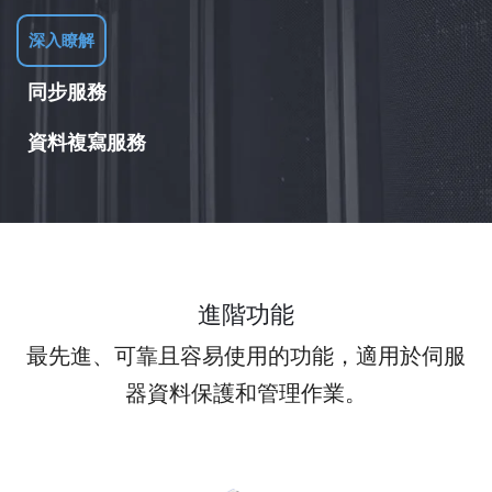
深入瞭解
同步服務
資料複寫服務
讓各個重要營運中心的所有檔案伺服器資料保持同步。透過
自動化、無介入的即時同步服務，確保高可用性和不中斷存
GoodSync Server 可將您的關鍵任務資料複寫至任何目的
取能力。
地。透過自動化、無介入的即時災難復原服務，還原至任何
伺服器、NAS 或雲端。確保完整的資料備援能力。
深入瞭解
深入瞭解
進階功能
最先進、可靠且容易使用的功能，適用於伺服
器資料保護和管理作業。