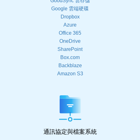
GoodSync 雲存儲
Google 雲端硬碟
Dropbox
Azure
Office 365
OneDrive
SharePoint
Box.com
Backblaze
Amazon S3
通訊協定與檔案系統